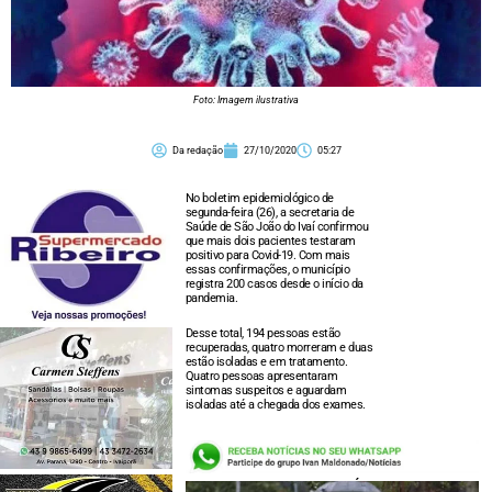
Foto: Imagem ilustrativa
Da redação
27/10/2020
05:27
No boletim epidemiológico de
segunda-feira (26), a secretaria de
Saúde de São João do Ivaí confirmou
que mais dois pacientes testaram
positivo para Covid-19. Com mais
essas confirmações, o município
registra 200 casos desde o início da
pandemia.
Desse total, 194 pessoas estão
recuperadas, quatro morreram e duas
estão isoladas e em tratamento.
Quatro pessoas apresentaram
sintomas suspeitos e aguardam
isoladas até a chegada dos exames.
LEIA TAMBÉM: