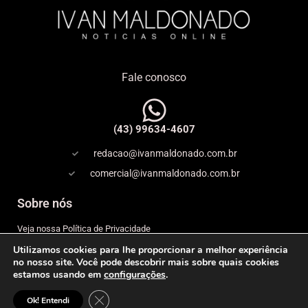
Fale conosco
(43) 99634-4607
redacao@ivanmaldonado.com.br
comercial@ivanmaldonado.com.br
Sobre nós
Veja nossa Política de Privacidade
Utilizamos cookies para lhe proporcionar a melhor experiência
Copyright
no nosso site. Você pode descobrir mais sobre quais cookies
estamos usando em
configurações
.
Expediente
Close GDPR Cookie Banner
© 2026 IVAN MALDONADO – NOTÍCIAS ONLINE– Todos os
Ok! Entendi