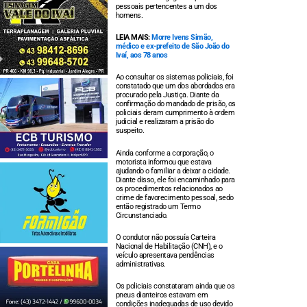
pessoais pertencentes a um dos
homens.
LEIA MAIS:
Morre Ivens Simão,
médico e ex-prefeito de São João do
Ivaí, aos 78 anos
Ao consultar os sistemas policiais, foi
constatado que um dos abordados era
procurado pela Justiça. Diante da
confirmação do mandado de prisão, os
policiais deram cumprimento à ordem
judicial e realizaram a prisão do
suspeito.
Ainda conforme a corporação, o
motorista informou que estava
ajudando o familiar a deixar a cidade.
Diante disso, ele foi encaminhado para
os procedimentos relacionados ao
crime de favorecimento pessoal, sedo
então registrado um Termo
Circunstanciado.
O condutor não possuía Carteira
Nacional de Habilitação (CNH), e o
veículo apresentava pendências
administrativas.
Os policiais constataram ainda que os
pneus dianteiros estavam em
condições inadequadas de uso devido