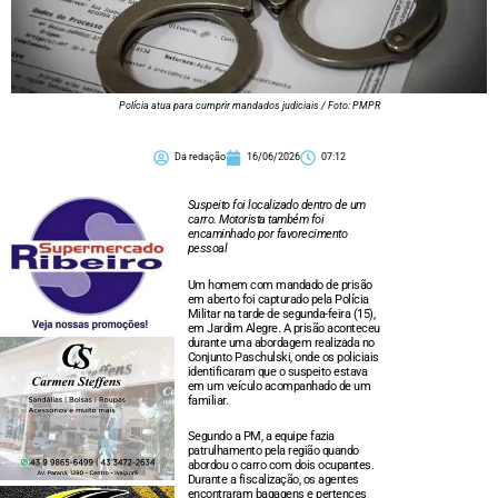
Polícia atua para cumprir mandados judiciais / Foto: PMPR
Da redação
16/06/2026
07:12
Suspeito foi localizado dentro de um
carro. Motorista também foi
encaminhado por favorecimento
pessoal
Um homem com mandado de prisão
em aberto foi capturado pela Polícia
Militar na tarde de segunda-feira (15),
em Jardim Alegre. A prisão aconteceu
durante uma abordagem realizada no
Conjunto Paschulski, onde os policiais
identificaram que o suspeito estava
em um veículo acompanhado de um
familiar.
Segundo a PM, a equipe fazia
patrulhamento pela região quando
abordou o carro com dois ocupantes.
Durante a fiscalização, os agentes
encontraram bagagens e pertences