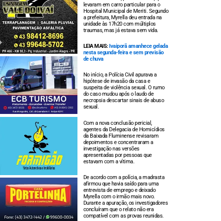
levaram em carro particular para o
Hospital Municipal de Meriti. Segundo
a prefeitura, Myrella deu entrada na
unidade às 17h20 com múltiplos
traumas, mas já estava sem vida.
LEIA MAIS:
Ivaiporã amanhece gelada
nesta segunda-feira e sem previsão
de chuva
No início, a Polícia Civil apurava a
hipótese de invasão da casa e
suspeita de violência sexual. O rumo
do caso mudou após o laudo de
necropsia descartar sinais de abuso
sexual.
Com a nova conclusão pericial,
agentes da Delegacia de Homicídios
da Baixada Fluminense revisaram
depoimentos e concentraram a
investigação nas versões
apresentadas por pessoas que
estavam com a vítima.
De acordo com a polícia, a madrasta
afirmou que havia saído para uma
entrevista de emprego e deixado
Myrella com o irmão mais novo.
Durante a apuração, os investigadores
concluíram que o relato não era
compatível com as provas reunidas.