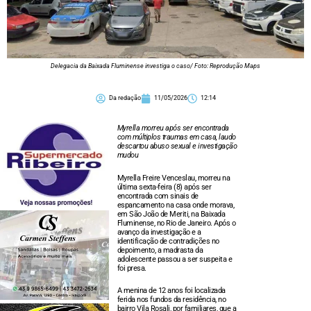
Delegacia da Baixada Fluminense investiga o caso/ Foto: Reprodução Maps
Da redação
11/05/2026
12:14
Myrella morreu após ser encontrada
com múltiplos traumas em casa, laudo
descartou abuso sexual e investigação
mudou
Myrella Freire Venceslau, morreu na
última sexta-feira (8) após ser
encontrada com sinais de
espancamento na casa onde morava,
em São João de Meriti, na Baixada
Fluminense, no Rio de Janeiro. Após o
avanço da investigação e a
identificação de contradições no
depoimento, a madrasta da
adolescente passou a ser suspeita e
foi presa.
A menina de 12 anos foi localizada
ferida nos fundos da residência, no
bairro Vila Rosali, por familiares, que a