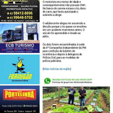
O motorista era menor de idade e
consequentemente não possuía CNH.
No banco do carona estava o tio, dono
do carro, que havia autorizado o
sobrinho a dirigir.
O adolescente alegou ter assumido a
direção porque o tio quase se envolveu
em um acidente momentos antes. O
veículo foi apreendido e levado ao
pátio.
Os dois foram encaminhados à sede
da 6ª Companhia Independente da PM
para confeção do boletim de
ocorrência e depois à delegacia de
Polícia Civil, para as medidas de
polícia judiciária.
(
Mais notícias da região
)
LEIA TAMBÉM: