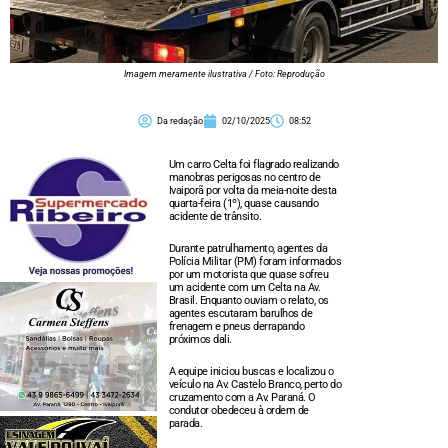
Imagem meramente ilustrativa / Foto: Reprodução
Da redação
02/10/2025
08:52
Um carro Celta foi flagrado realizando
manobras perigosas no centro de
Ivaiporã por volta da meia-noite desta
quarta-feira (1º), quase causando
acidente de trânsito.
Durante patrulhamento, agentes da
Polícia Militar (PM) foram informados
por um motorista que quase sofreu
um acidente com um Celta na Av.
Brasil. Enquanto ouviam o relato, os
agentes escutaram barulhos de
frenagem e pneus derrapando
próximos dali.
A equipe iniciou buscas e localizou o
veículo na Av. Castelo Branco, perto do
cruzamento com a Av. Paraná. O
condutor obedeceu à ordem de
parada.