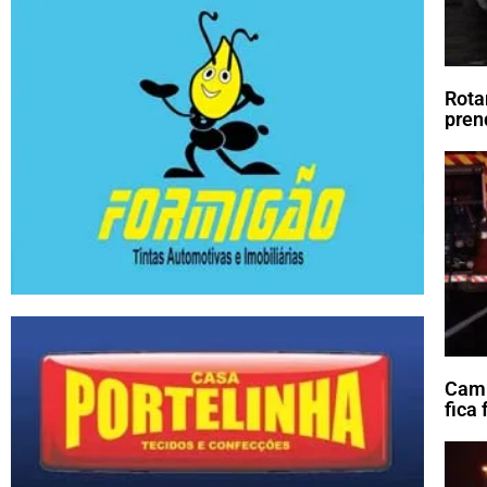
Rota
pren
Cami
fica