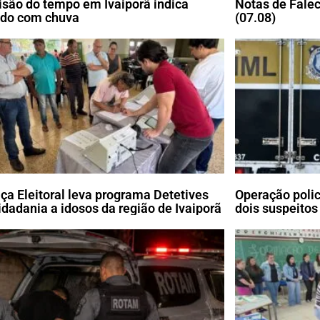
isão do tempo em Ivaiporã indica
Notas de Falec
do com chuva
(07.08)
iça Eleitoral leva programa Detetives
Operação poli
idadania a idosos da região de Ivaiporã
dois suspeitos