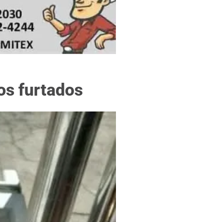
f
os furtados