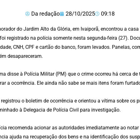
Da redação
28/10/2025
09:18
rador do Jardim Alto da Glória, em Ivaiporã, encontrou a cas
foi registrado na polícia somente nesta segunda-feira (27). D
idade, CNH, CPF e cartão do banco, foram levados. Panelas, co
ém desapareceram.
ima disse à Polícia Militar (PM) que o crime ocorreu há cerca de
trar a ocorrência. Ele ainda não sabe se mais itens foram furtad
registrou o boletim de ocorrência e orientou a vítima sobre os 
inhado à Delegacia de Polícia Civil para investigação.
ícia recomenda acionar as autoridades imediatamente ao notar
cia ajuda na recuperação dos bens e na identificação dos susp