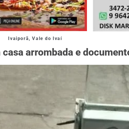
Ivaiporã
,
Vale do Ivaí
m casa arrombada e document