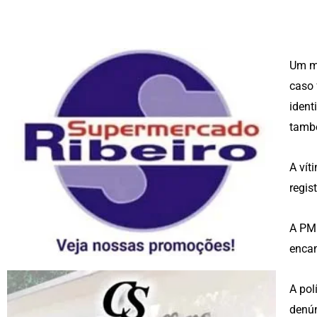
Um mo
caso 
ident
tamb
A vít
regis
A PM 
encam
A pol
denún