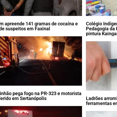
m apreende 141 gramas de cocaína e
Colégio Indíg
de suspeitos em Faxinal
Pedagogia da 
pintura Kaing
nhão pega fogo na PR-323 e motorista
 ferido em Sertanópolis
Ladrões arrom
ferramentas em