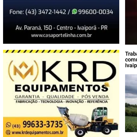
Trab
comu
Ivai