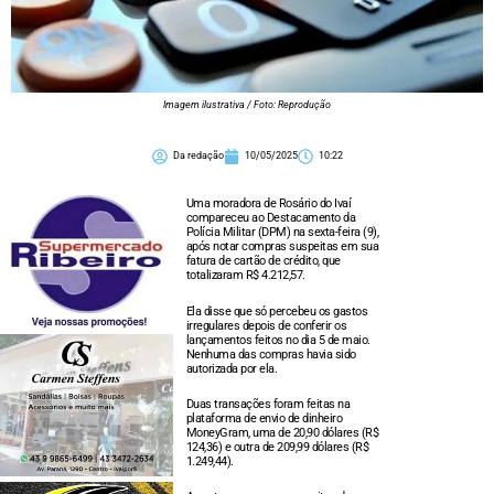
Imagem ilustrativa / Foto: Reprodução
Da redação
10/05/2025
10:22
Uma moradora de Rosário do Ivaí
compareceu ao Destacamento da
Polícia Militar (DPM) na sexta-feira (9),
após notar compras suspeitas em sua
fatura de cartão de crédito, que
totalizaram R$ 4.212,57.
Ela disse que só percebeu os gastos
irregulares depois de conferir os
lançamentos feitos no dia 5 de maio.
Nenhuma das compras havia sido
autorizada por ela.
Duas transações foram feitas na
plataforma de envio de dinheiro
MoneyGram, uma de 20,90 dólares (R$
124,36) e outra de 209,99 dólares (R$
1.249,44).