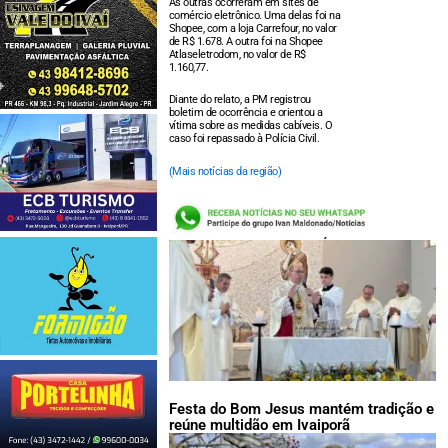
As outras ocorreram em sites de
comércio eletrônico. Uma delas foi na
Shopee, com a loja Carrefour, no valor
de R$ 1.678. A outra foi na Shopee
Atlaseletrodom, no valor de R$
1.160,77.
Diante do relato, a PM registrou
boletim de ocorrência e orientou a
vítima sobre as medidas cabíveis. O
caso foi repassado à Polícia Civil.
(Mais notícias da região)
LEIA TAMBÉM:
Festa do Bom Jesus mantém tradição e
reúne multidão em Ivaiporã