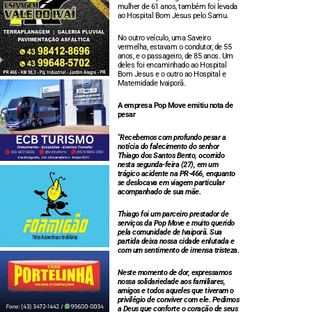
mulher de 61 anos, também foi levada
ao Hospital Bom Jesus pelo Samu.
No outro veículo, uma Saveiro
vermelha, estavam o condutor, de 55
anos, e o passageiro, de 85 anos. Um
deles foi encaminhado ao Hospital
Bom Jesus e o outro ao Hospital e
Maternidade Ivaiporã.
A empresa Pop Move emitiu nota de
pesar
“
Recebemos com profundo pesar a
notícia do falecimento do senhor
Thiago dos Santos Bento, ocorrido
nesta segunda-feira (27), em um
trágico acidente na PR-466, enquanto
se deslocava em viagem particular
acompanhado de sua mãe.
Thiago foi um parceiro prestador de
serviços da Pop Move e muito querido
pela comunidade de Ivaiporã. Sua
partida deixa nossa cidade enlutada e
com um sentimento de imensa tristeza.
Neste momento de dor, expressamos
nossa solidariedade aos familiares,
amigos e todos aqueles que tiveram o
privilégio de conviver com ele. Pedimos
a Deus que conforte o coração de seus