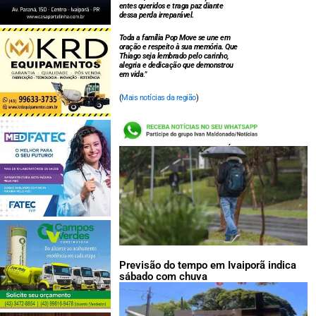
entes queridos e traga paz diante
dessa perda irreparável.
Toda a família Pop Move se une em
oração e respeito à sua memória. Que
Thiago seja lembrado pelo carinho,
alegria e dedicação que demonstrou
em vida
.”
(
Mais notícias da região
)
LEIA TAMBÉM:
Previsão do tempo em Ivaiporã indica
sábado com chuva