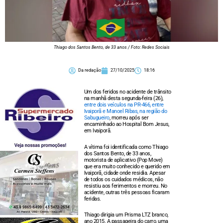
Thiago dos Santos Bento, de 33 anos / Foto: Redes Sociais
Da redação
27/10/2025
18:16
Um dos feridos no acidente de trânsito
na manhã desta segunda-feira (26),
entre dois veículos na PR-466, entre
Ivaiporã e Manoel Ribas, na região do
Sabugueiro
, morreu após ser
encaminhado ao Hospital Bom Jesus,
em Ivaiporã.
A vítima foi identificada como Thiago
dos Santos Bento, de 33 anos,
motorista de aplicativo (Pop Move)
que era muito conhecido e querido em
Ivaiporã, cidade onde residia. Apesar
de todos os cuidados médicos, não
resistiu aos ferimentos e morreu. No
acidente, outras três pessoas ficaram
feridas.
Thiago dirigia um Prisma LTZ branco,
ano 2015. A passageira do carro, uma