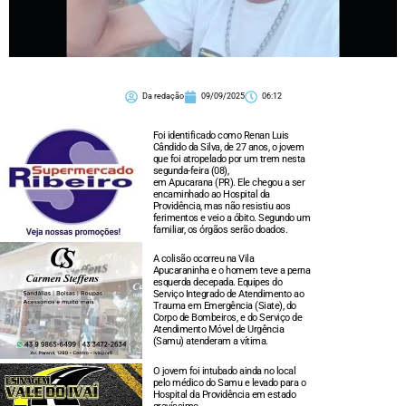
Da redação
09/09/2025
06:12
Foi identificado como Renan Luis
Cândido da Silva, de 27 anos, o jovem
que foi atropelado por um trem nesta
segunda-feira (08),
em Apucarana (PR). Ele chegou a ser
encaminhado ao Hospital da
Providência, mas não resistiu aos
ferimentos e veio a óbito. Segundo um
familiar, os órgãos serão doados.
A colisão ocorreu na Vila
Apucaraninha e o homem teve a perna
esquerda decepada. Equipes do
Serviço Integrado de Atendimento ao
Trauma em Emergência (Siate), do
Corpo de Bombeiros, e do Serviço de
Atendimento Móvel de Urgência
(Samu) atenderam a vítima.
O jovem foi intubado ainda no local
pelo médico do Samu e levado para o
Hospital da Providência em estado