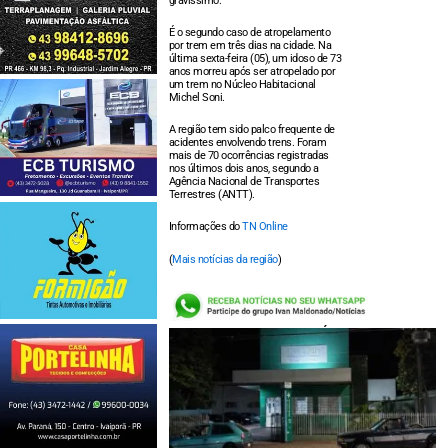
gravíssimo.
É o segundo caso de atropelamento
por trem em três dias na cidade. Na
última sexta-feira (05), um idoso de 73
anos morreu após ser atropelado por
um trem no Núcleo Habitacional
Michel Soni.
A região tem sido palco frequente de
acidentes envolvendo trens. Foram
mais de 70 ocorrências registradas
nos últimos dois anos, segundo a
Agência Nacional de Transportes
Terrestres (ANTT).
Informações do
TN Online
(
Mais notícias da região
)
LEIA TAMBÉM: