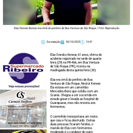
Elza Onesko Kenear era irmã do prefeito de Boa Ventura de São Roque / Foto: Reprodução
Da redação
30/10/2025
13:47
Elza Onesko Kenear, 61 anos, vítima do
acidente registrado na tarde de quarta-
feira (29) na PR-466, em Boa Ventura
de São Roque (PR), morreu na
madrugada desta quinta-feira (30).
Elza era irmã do prefeito de Boa
Ventura de São Roque, Nestor Kenear.
Ela estava em um caminhão
Mercedes-Benz que colidiu com um
Scania. Chegou a ser socorrida em
estado grave e levada ao hospital de
Guarapuava, mas não resistiu aos
ferimentos.
O caminhão transportava um trator,
que caiu e ficou destruído. Outras
duas pessoas ficaram feridos, o
marido de Elza com ferimentos
moderado e o condutor do outro