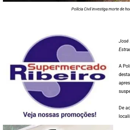
Polícia Civil investiga morte de
José 
Estra
A Pol
desta
apres
suspe
De ac
local