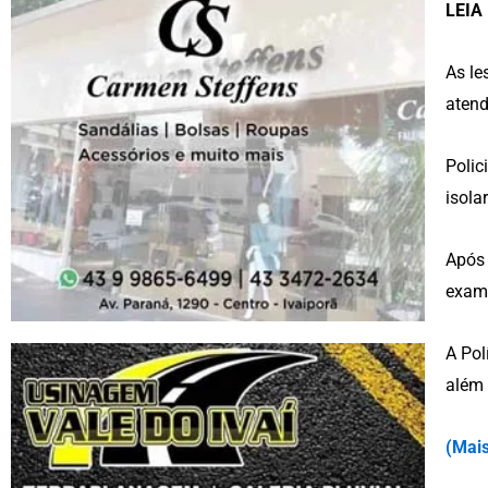
LEIA
As le
atend
Polic
isola
Após 
exame
A Pol
além 
(
Mais