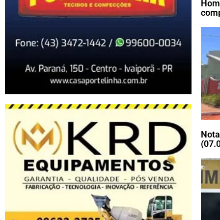
Home
comp
Nota
(07.