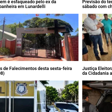
m é esfaqueado pelo ex da
Previsão do te
anheira em Lunardelli
sábado com c
s de Falecimentos desta sexta-feira
Justiça Eleito
08)
da Cidadania a