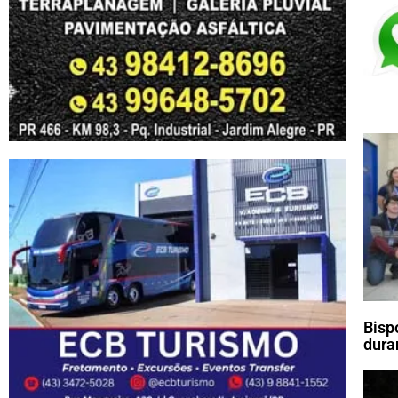
Bisp
dura