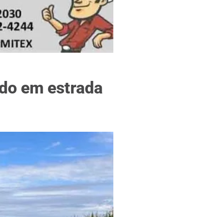
f
ado em estrada