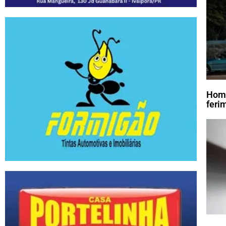
Home
feri