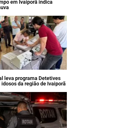
mpo em Ivaiporã indica
huva
ral leva programa Detetives
 idosos da região de Ivaiporã