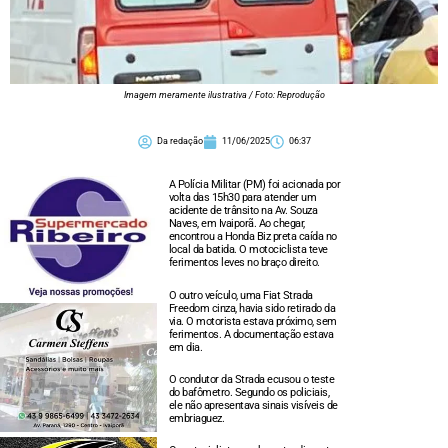
Imagem meramente ilustrativa / Foto: Reprodução
Da redação
11/06/2025
06:37
A Polícia Militar (PM) foi acionada por
volta das 15h30 para atender um
acidente de trânsito na Av. Souza
Naves, em Ivaiporã. Ao chegar,
encontrou a Honda Biz preta caída no
local da batida. O motociclista teve
ferimentos leves no braço direito.
O outro veículo, uma Fiat Strada
Freedom cinza, havia sido retirado da
via. O motorista estava próximo, sem
ferimentos. A documentação estava
em dia.
O condutor da Strada ecusou o teste
do bafômetro. Segundo os policiais,
ele não apresentava sinais visíveis de
embriaguez.