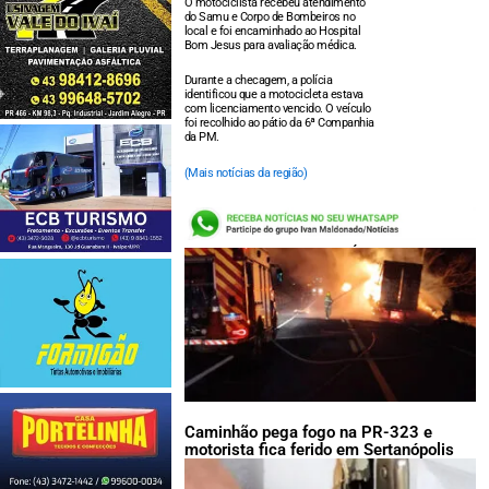
O motociclista recebeu atendimento
do Samu e Corpo de Bombeiros no
local e foi encaminhado ao Hospital
Bom Jesus para avaliação médica.
Durante a checagem, a polícia
identificou que a motocicleta estava
com licenciamento vencido. O veículo
foi recolhido ao pátio da 6ª Companhia
da PM.
(Mais notícias da região)
LEIA TAMBÉM:
Caminhão pega fogo na PR-323 e
motorista fica ferido em Sertanópolis