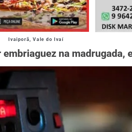
Ivaiporã
,
Vale do Ivaí
or embriaguez na madrugada, 