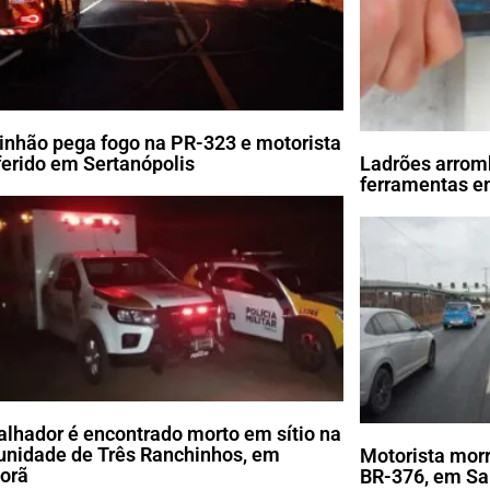
nhão pega fogo na PR-323 e motorista
 ferido em Sertanópolis
Ladrões arrom
ferramentas em
alhador é encontrado morto em sítio na
nidade de Três Ranchinhos, em
Motorista morr
porã
BR-376, em Sa