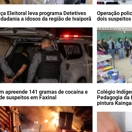
iça Eleitoral leva programa Detetives
Operação poli
idadania a idosos da região de Ivaiporã
dois suspeitos
m apreende 141 gramas de cocaína e
Colégio Indíg
de suspeitos em Faxinal
Pedagogia da 
pintura Kaing