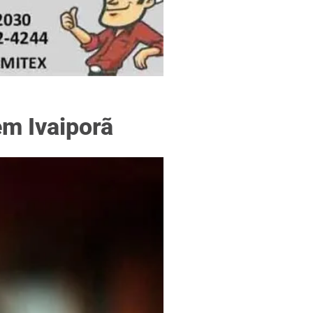
f
em Ivaiporã