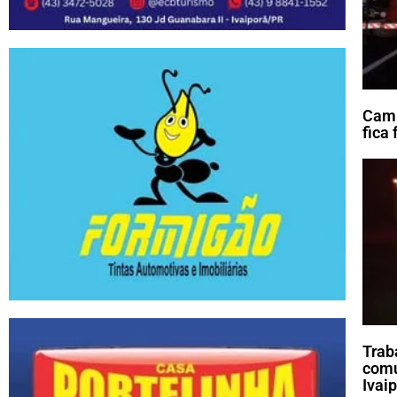
Cami
fica
Trab
comu
Ivai