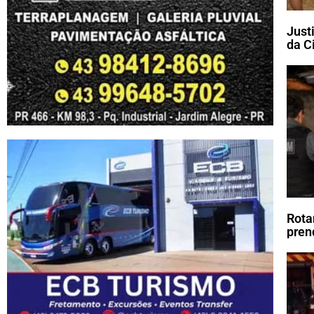
Just
da C
Rota
pren