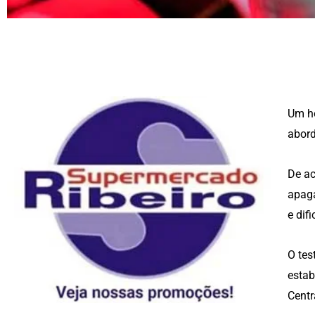
Um ho
abord
De ac
apaga
e dif
O tes
estab
Centr