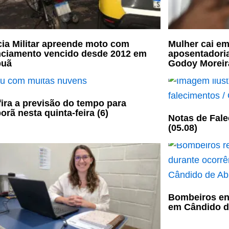
cia Militar apreende moto com
Mulher cai em
nciamento vencido desde 2012 em
aposentadori
puã
Godoy Moreir
ira a previsão do tempo para
porã nesta quinta-feira (6)
Notas de Fale
(05.08)
Bombeiros en
em Cândido d