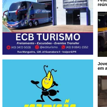
Fest
reún
Jove
em a