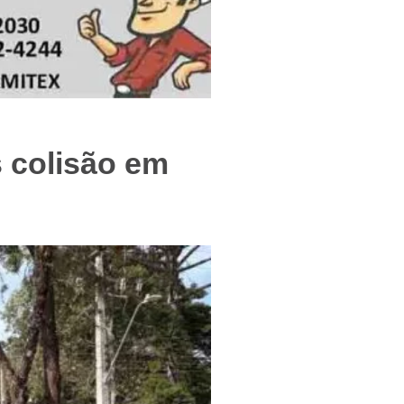
f
 colisão em