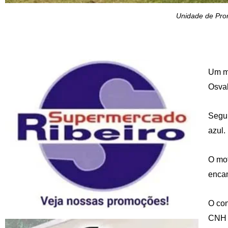
Unidade de Pron
Um mo
Osval
Segun
azul.
O mot
enca
O con
CNH 