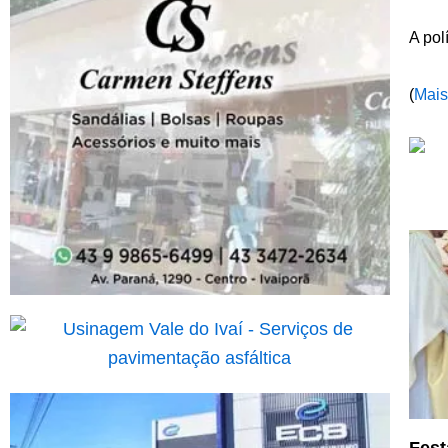
A pol
(
Mais