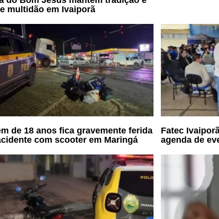
a do Bom Jesus mantém tradição e
e multidão em Ivaiporã
m de 18 anos fica gravemente ferida
Fatec Ivaipor
cidente com scooter em Maringá
agenda de ev