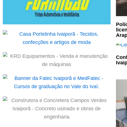
Polí
lice
Ara
Conf
Ivai