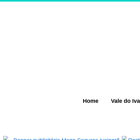
Ir
para
o
conteúdo
Home
Vale do Iva