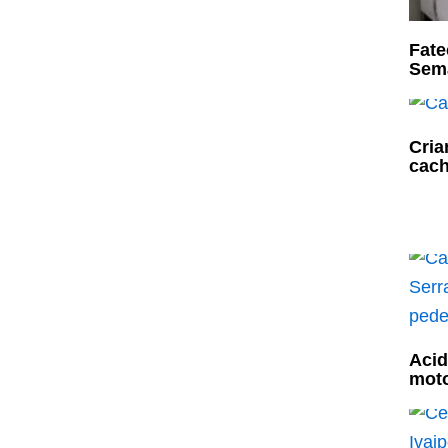
Fate
Sema
Cria
cach
Acid
moto