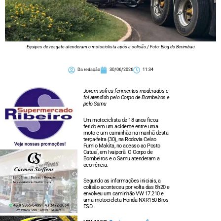
Equipes de resgate atenderam o motociclista após a colisão / Foto: Blog do Berimbau
Da redação
30/06/2026
11:34
Jovem sofreu ferimentos moderados e
foi atendido pelo Corpo de Bombeiros e
pelo Samu
Um motociclista de 18 anos ficou
ferido em um acidente entre uma
moto e um caminhão na manhã desta
terça-feira (30), na Rodovia Celso
Fumio Makita, no acesso ao Posto
Catuaí, em Ivaiporã. O Corpo de
Bombeiros e o Samu atenderam a
ocorrência.
Segundo as informações iniciais, a
colisão aconteceu por volta das 8h20 e
envolveu um caminhão VW 17.210 e
uma motocicleta Honda NXR150 Bros
ESD.