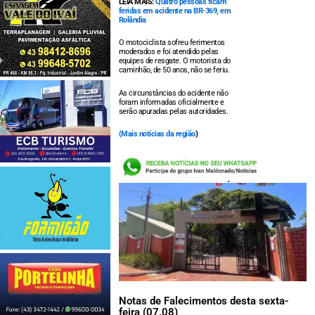
LEIA MAIS:
Quatro pessoas ficam
feridas em acidente na BR-369, em
Rolândia
O motociclista sofreu ferimentos
moderados e foi atendido pelas
equipes de resgate. O motorista do
caminhão, de 50 anos, não se feriu.
As circunstâncias do acidente não
foram informadas oficialmente e
serão apuradas pelas autoridades.
(
Mais notícias da região
)
LEIA TAMBÉM:
Notas de Falecimentos desta sexta-
feira (07.08)