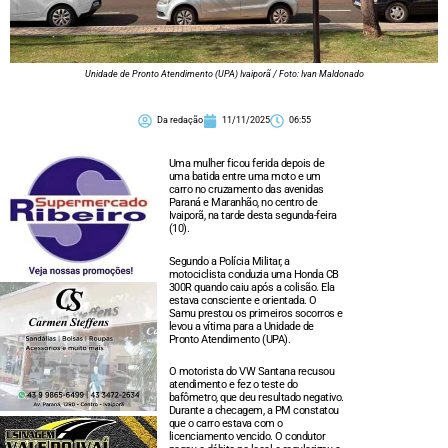
Unidade de Pronto Atendimento (UPA) Ivaiporã / Foto: Ivan Maldonado
Da redação
11/11/2025
06:55
Uma mulher ficou ferida depois de
uma batida entre uma moto e um
carro no cruzamento das avenidas
Paraná e Maranhão, no centro de
Ivaiporã, na tarde desta segunda-feira
(10).
Segundo a Polícia Militar, a
motociclista conduzia uma Honda CB
300R quando caiu após a colisão. Ela
estava consciente e orientada. O
Samu prestou os primeiros socorros e
levou a vítima para a Unidade de
Pronto Atendimento (UPA).
O motorista do VW Santana recusou
atendimento e fez o teste do
bafômetro, que deu resultado negativo.
Durante a checagem, a PM constatou
que o carro estava com o
licenciamento vencido. O condutor