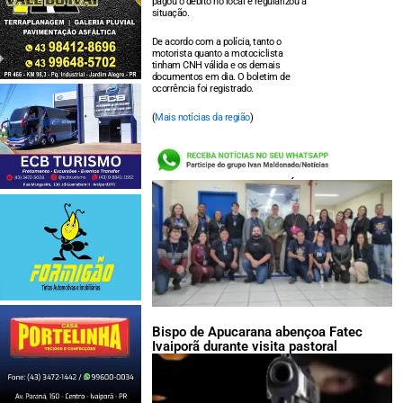
pagou o débito no local e regularizou a
situação.
De acordo com a polícia, tanto o
motorista quanto a motociclista
tinham CNH válida e os demais
documentos em dia. O boletim de
ocorrência foi registrado.
(
Mais notícias da região
)
LEIA TAMBÉM:
Bispo de Apucarana abençoa Fatec
Ivaiporã durante visita pastoral