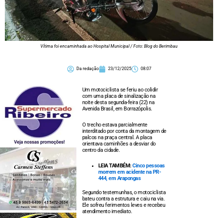
Vítima foi encaminhada ao Hospital Municipal / Foto: Blog do Berimbau
Da redação
23/12/2025
08:07
Um motociclista se feriu ao colidir
com uma placa de sinalização na
noite desta segunda-feira (22) na
Avenida Brasil, em Borrazópolis.
O trecho estava parcialmente
interditado por conta da montagem de
palcos na praça central. A placa
orientava caminhões a desviar do
centro da cidade.
LEIA TAMBÉM:
Cinco pessoas
morrem em acidente na PR-
444, em Arapongas
Segundo testemunhas, o motociclista
bateu contra a estrutura e caiu na via.
Ele sofreu ferimentos leves e recebeu
atendimento imediato.