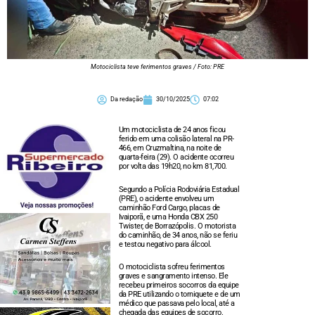
Motociclista teve ferimentos graves / Foto: PRE
Da redação
30/10/2025
07:02
Um motociclista de 24 anos ficou
ferido em uma colisão lateral na PR-
466, em Cruzmaltina, na noite de
quarta-feira (29). O acidente ocorreu
por volta das 19h20, no km 81,700.
Segundo a Polícia Rodoviária Estadual
(PRE), o acidente envolveu um
caminhão Ford Cargo, placas de
Ivaiporã, e uma Honda CBX 250
Twister, de Borrazópolis. O motorista
do caminhão, de 34 anos, não se feriu
e testou negativo para álcool.
O motociclista sofreu ferimentos
graves e sangramento intenso. Ele
recebeu primeiros socorros da equipe
da PRE utilizando o torniquete e de um
médico que passava pelo local, até a
chegada das equipes de socorro.