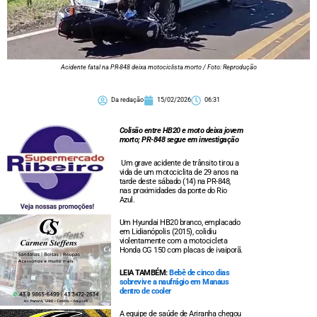
Acidente fatal na PR-848 deixa motociclista morto / Foto: Reprodução
Da redação
15/02/2026
06:31
Colisão entre HB20 e moto deixa jovem
morto; PR-848 segue em investigação
Um grave acidente de trânsito tirou a
vida de um motociclita de 29 anos na
tarde deste sábado (14) na PR-848,
nas proximidades da ponte do Rio
Azul.
Um Hyundai HB20 branco, emplacado
em Lidianópolis (2015), colidiu
violentamente com a motocicleta
Honda CG 150 com placas de ivaiporã.
LEIA TAMBÉM:
Bebê de cinco dias
sobrevive a naufrágio em Manaus
dentro de cooler
A equipe de saúde de Ariranha chegou