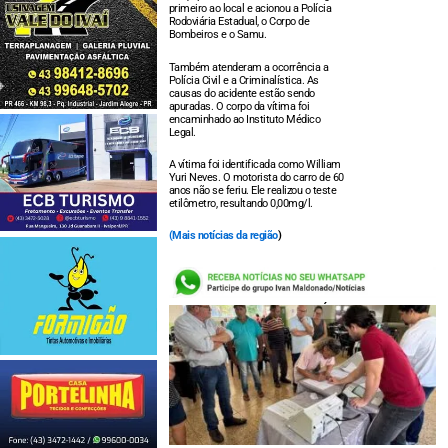
primeiro ao local e acionou a Polícia
Rodoviária Estadual, o Corpo de
Bombeiros e o Samu.
Também atenderam a ocorrência a
Polícia Civil e a Criminalística. As
causas do acidente estão sendo
apuradas. O corpo da vítima foi
encaminhado ao Instituto Médico
Legal.
A vítima foi identificada como William
Yuri Neves. O motorista do carro de 60
anos não se feriu. Ele realizou o teste
etilômetro, resultando 0,00mg/l.
(
Mais notícias da região
)
LEIA TAMBÉM: