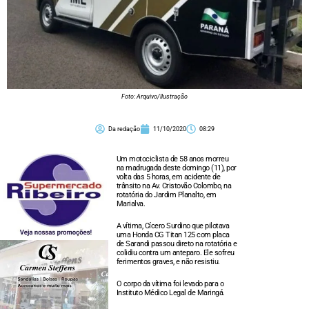
Foto: Arquivo/Ilustração
Da redação
11/10/2020
08:29
Um motociclista de 58 anos morreu
na madrugada deste domingo (11), por
volta das 5 horas, em acidente de
trânsito na Av. Cristovão Colombo, na
rotatória do Jardim Planalto, em
Marialva.
A vítima, Cícero Surdino que pilotava
uma Honda CG Titan 125 com placa
de Sarandi passou direto na rotatória e
colidiu contra um anteparo. Ele sofreu
ferimentos graves, e não resistiu.
O corpo da vítima foi levado para o
Instituto Médico Legal de Maringá.