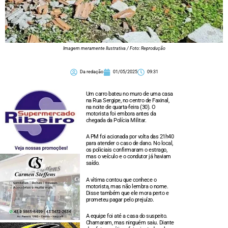
Imagem meramente Ilustrativa / Foto: Reprodução
Da redação
01/05/2025
09:31
Um carro bateu no muro de uma casa
na Rua Sergipe, no centro de Faxinal,
na noite de quarta-feira (30). O
motorista foi embora antes da
chegada da Polícia Militar.
A PM foi acionada por volta das 21h40
para atender o caso de dano. No local,
os policiais confirmaram o estrago,
mas o veículo e o condutor já haviam
saído.
A vítima contou que conhece o
motorista, mas não lembra o nome.
Disse também que ele mora perto e
prometeu pagar pelo prejuízo.
A equipe foi até a casa do suspeito.
Chamaram, mas ninguém saiu. Diante