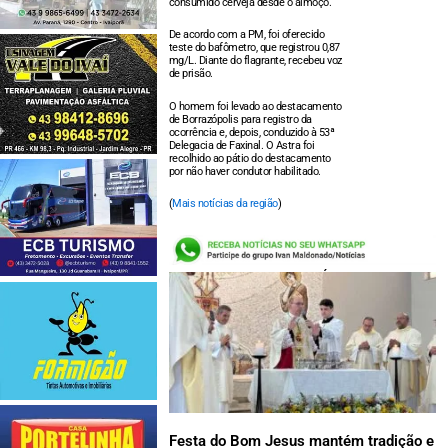
consumido cerveja desde o almoço.
De acordo com a PM, foi oferecido
teste do bafômetro, que registrou 0,87
mg/L. Diante do flagrante, recebeu voz
de prisão.
O homem foi levado ao destacamento
de Borrazópolis para registro da
ocorrência e, depois, conduzido à 53ª
Delegacia de Faxinal. O Astra foi
recolhido ao pátio do destacamento
por não haver condutor habilitado.
(
Mais notícias da região
)
LEIA TAMBÉM:
Festa do Bom Jesus mantém tradição e