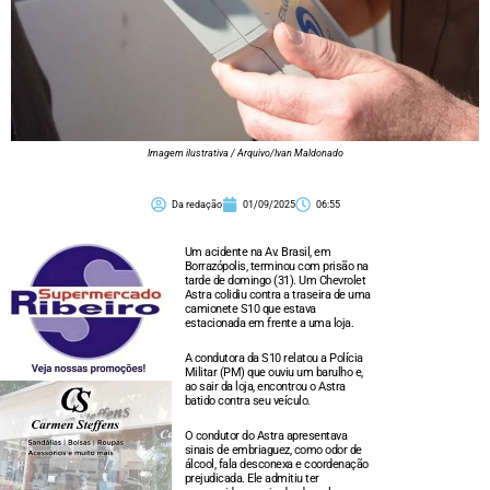
Imagem ilustrativa / Arquivo/Ivan Maldonado
Da redação
01/09/2025
06:55
Um acidente na Av. Brasil, em
Borrazópolis, terminou com prisão na
tarde de domingo (31). Um Chevrolet
Astra colidiu contra a traseira de uma
camionete S10 que estava
estacionada em frente a uma loja.
A condutora da S10 relatou a Polícia
Militar (PM) que ouviu um barulho e,
ao sair da loja, encontrou o Astra
batido contra seu veículo.
O condutor do Astra apresentava
sinais de embriaguez, como odor de
álcool, fala desconexa e coordenação
prejudicada. Ele admitiu ter