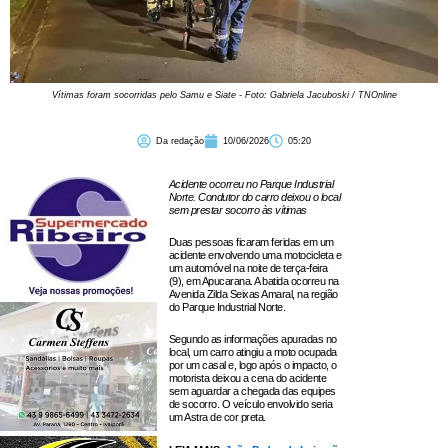
Vítimas foram socorridas pelo Samu e Siate - Foto: Gabriela Jacuboski / TNOnline
Da redação
10/06/2026
05:20
Acidente ocorreu no Parque Industrial
Norte. Condutor do carro deixou o local
sem prestar socorro às vítimas
Duas pessoas ficaram feridas em um
acidente envolvendo uma motocicleta e
um automóvel na noite de terça-feira
(9), em Apucarana. A batida ocorreu na
Avenida Zilda Seixas Amaral, na região
do Parque Industrial Norte.
Segundo as informações apuradas no
local, um carro atingiu a moto ocupada
por um casal e, logo após o impacto, o
motorista deixou a cena do acidente
sem aguardar a chegada das equipes
de socorro. O veículo envolvido seria
um Astra de cor preta.