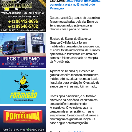
LEIA MAIS:
João Pedro, de Ivaiporã,
conquista prata no Brasileiro de
Patinação
Durante a colisão, partes do automóvel
ficaram espalhadas pela via. Entre os
itens encontrados estava o para-
choque com a placa do carro.
Equipes do Samu, do Siate e da
Guarda Civil Municipal foram
mobilizadas para atender a ocorrência.
O condutor da motocicleta, de 19 anos,
apresentava ferimentos em uma das
pernas e foi encaminhado ao Hospital
da Providência.
A jovem de 18 anos que estava na
garupa também recebeu atendimento
médico e foi levada à mesma unidade
hospitalar para avaliação. O estado de
saúde das vítimas não foi informado.
Horas após o acidente, o automóvel
envolvido na colisão foi localizado em
uma residência no distrito de
Aricanduva. O veículo estava na
garagem de uma residênci, mas o
suspeito não foi encontrado durante a
abordagem da guarda municipal. O
caso segue sob investigação.