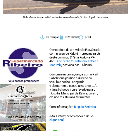
O Acidente foi na Pr-466 entre Kaloré e Marumbi / Foto: Blog do Berimbau
Da redação
01/11/2020
17:34
O motorista de um veículo Fiat/Strada
com placas de Kaloré morreu na tarde
deste domingo (1º) na Rodovia PR-
466.
O acidente foi entre em Kaloré e
Marumbi
, por volta das 14 horas.
Conforme informações, a vítima Raif
Sabeh teria perdido a direção do
veículo e acabou atingindo
violentamente contra uma árvore. A
vítima foi socorrida e levado para o
Hospital Municipal de Kaloré, porém,
ele não resistiu aos ferimentos.
Com informações
Blog do Berimbau.
(Mais informações do Vale do Ivaí
clique aqui
)