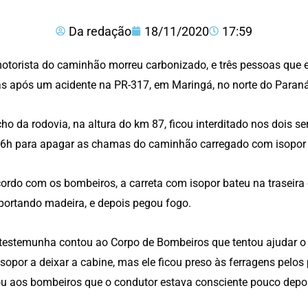
Da redação
18/11/2020
17:59
torista do caminhão morreu carbonizado, e três pessoas que
as após um acidente na PR-317, em Maringá, no norte do Paraná,
cho da rodovia, na altura do km 87, ficou interditado nos dois s
6h para apagar as chamas do caminhão carregado com isopor e r
ordo com os bombeiros, a carreta com isopor bateu na traseir
portando madeira, e depois pegou fogo.
estemunha contou ao Corpo de Bombeiros que tentou ajudar o 
sopor a deixar a cabine, mas ele ficou preso às ferragens pelo
u aos bombeiros que o condutor estava consciente pouco depoi