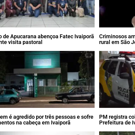
o de Apucarana abençoa Fatec Ivaiporã
Criminosos ar
nte visita pastoral
rural em São J
m é agredido por três pessoas e sofre
PM registra co
mentos na cabeça em Ivaiporã
Prefeitura de I