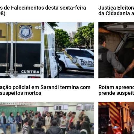
s de Falecimentos desta sexta-feira
Justiça Eleito
08)
da Cidadania a
ação policial em Sarandi termina com
Rotam apreend
 suspeitos mortos
prende suspei