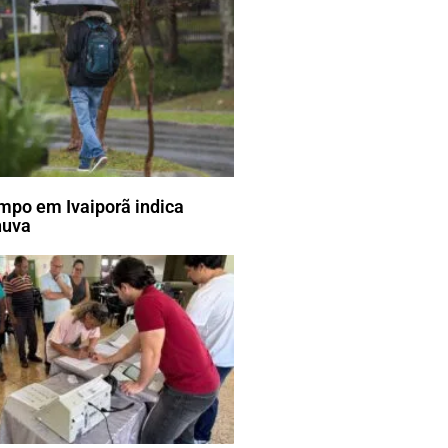
mpo em Ivaiporã indica
huva