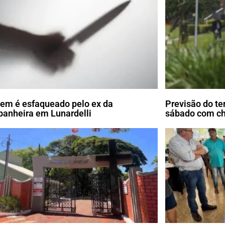
m é esfaqueado pelo ex da
Previsão do te
anheira em Lunardelli
sábado com c