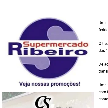
Um mo
ferid
O tre
das 1
De ac
trans
Uma t
com i
conto