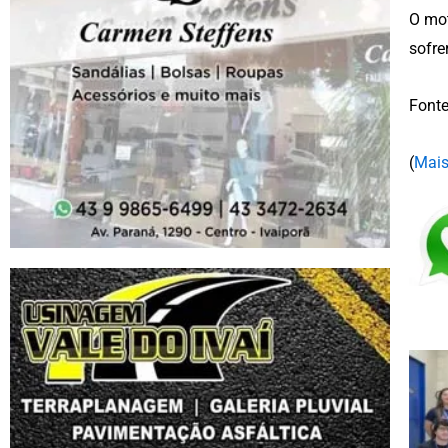
O mot
sofre
Font
(
Mais