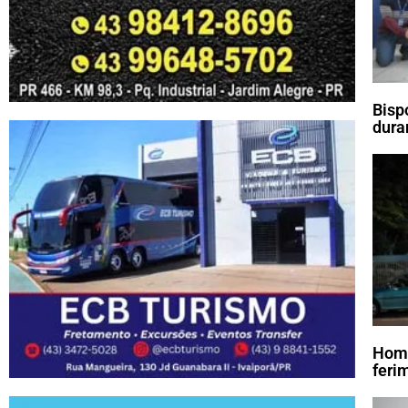
Bisp
dura
Home
feri