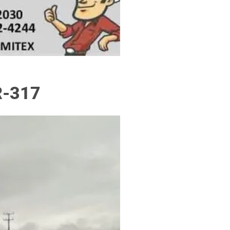
f
R-317