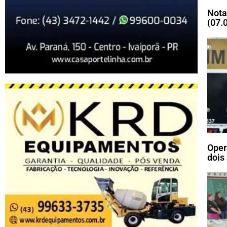
Nota
(07.
Oper
dois