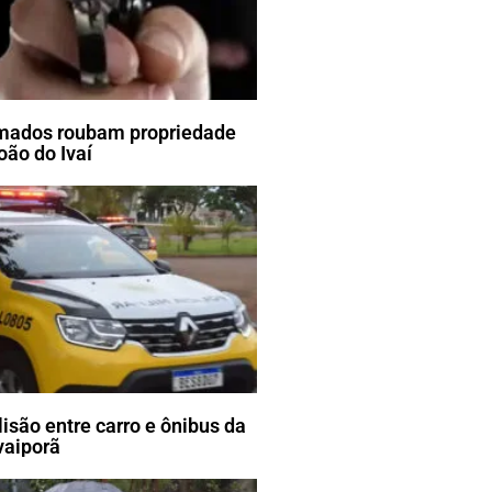
mados roubam propriedade
oão do Ivaí
lisão entre carro e ônibus da
vaiporã