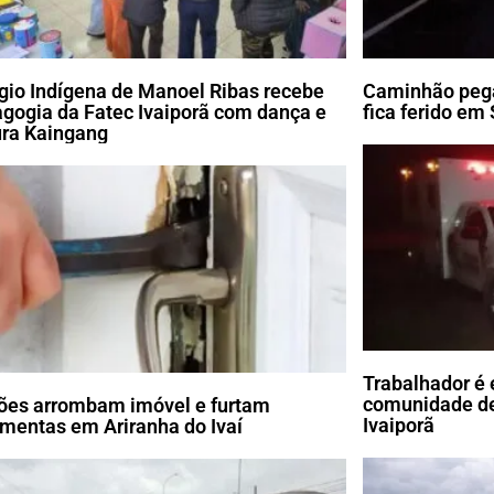
gio Indígena de Manoel Ribas recebe
Caminhão pega
gogia da Fatec Ivaiporã com dança e
fica ferido em
ura Kaingang
Trabalhador é 
comunidade de
ões arrombam imóvel e furtam
Ivaiporã
amentas em Ariranha do Ivaí