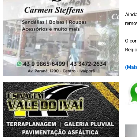
Ainda
remov
O con
Regio
(
Mais