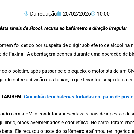
Da redação
20/02/2026
10:00
lata sinais de álcool, recusa ao bafômetro e direção irregular
mem foi detido por suspeita de dirigir sob efeito de álcool na no
o de Faxinal. A abordagem ocorreu durante uma operação de bloq
do o boletim, após passar pelo bloqueio, o motorista de um G
gando sobre a divisão das faixas, o que levantou suspeita da eq
A TAMBÉM
: Caminhão tem baterias furtadas em pátio de posto
ordo com a PM, o condutor apresentava sinais de ingestão de á
uilíbrio, olhos avermelhados e odor etílico. No carro, foram enc
berta. Ele recusou o teste do bafômetro e afirmou ter ingerido tr