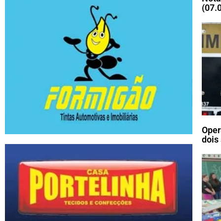
(07.
Oper
dois