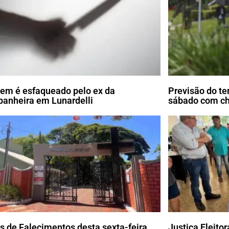
m é esfaqueado pelo ex da
Previsão do te
anheira em Lunardelli
sábado com c
s de Falecimentos desta sexta-feira
Justiça Eleito