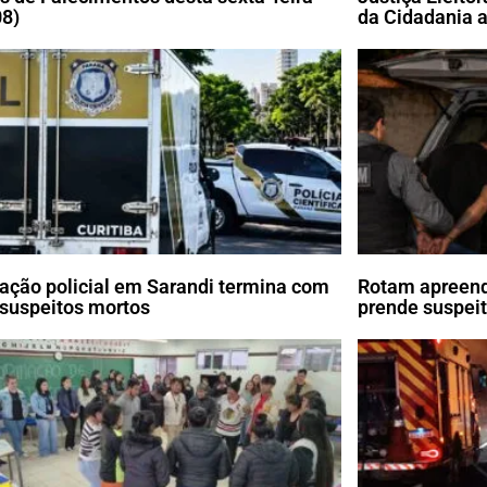
08)
da Cidadania a
ação policial em Sarandi termina com
Rotam apreend
 suspeitos mortos
prende suspei