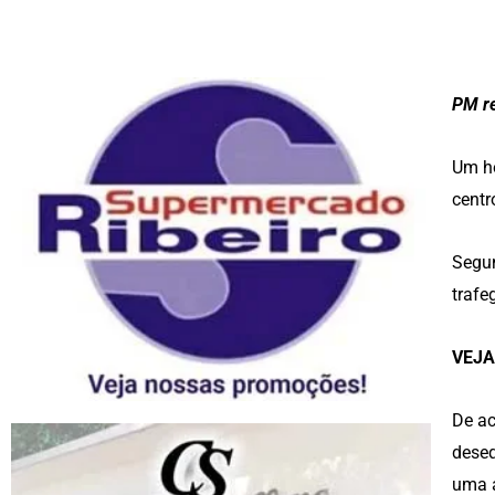
PM re
Um ho
centr
Segun
trafe
VEJ
De ac
deseq
uma a