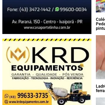
Colé
Peda
pint
Ladr
ferr