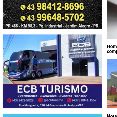
Home
comp
Nota