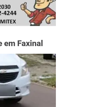
f
e em Faxinal