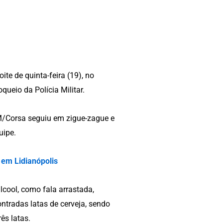
ite de quinta-feira (19), no
ueio da Polícia Militar.
M/Corsa seguiu em zigue-zague e
uipe.
 em Lidianópolis
lcool, como fala arrastada,
ontradas latas de cerveja, sendo
ês latas.