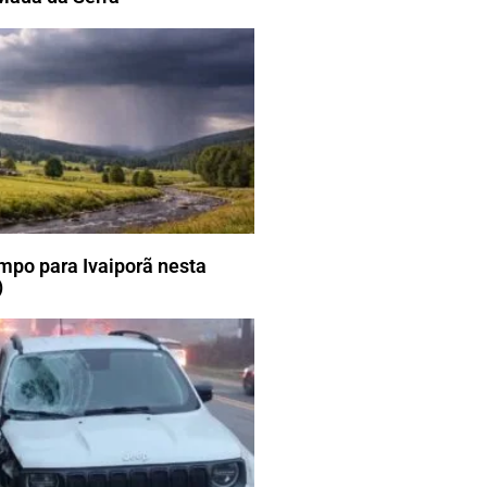
mpo para Ivaiporã nesta
)