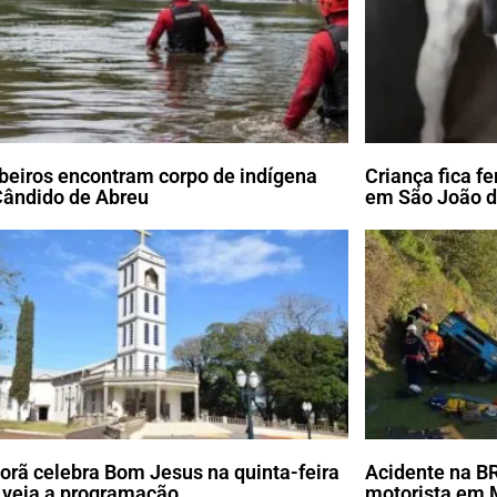
eiros encontram corpo de indígena
Criança fica f
ândido de Abreu
em São João d
porã celebra Bom Jesus na quinta-feira
Acidente na B
; veja a programação
motorista em 