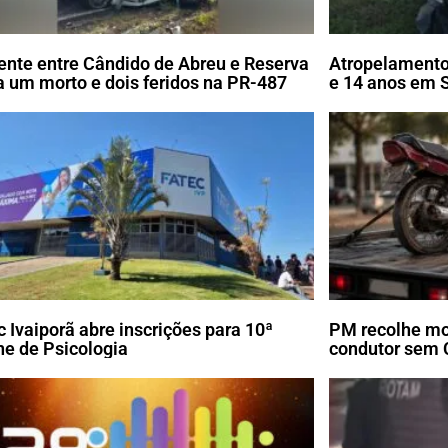
ente entre Cândido de Abreu e Reserva
Atropelamento
a um morto e dois feridos na PR-487
e 14 anos em 
c Ivaiporã abre inscrições para 10ª
PM recolhe mot
ine de Psicologia
condutor sem 