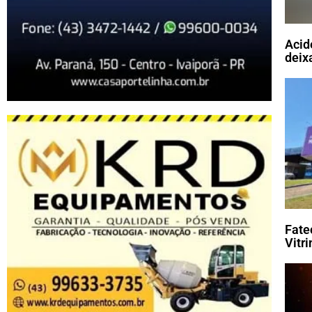
Acid
deix
Fate
Vitr