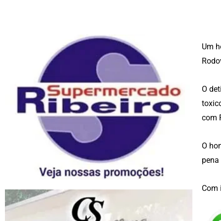
Um ho
Rodov
O det
toxic
com 
O hom
pena 
Com 