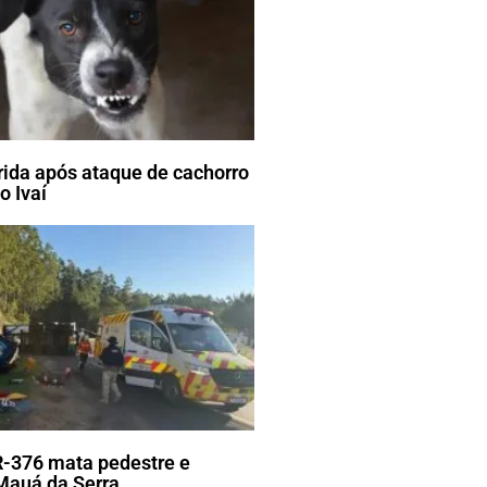
erida após ataque de cachorro
o Ivaí
R-376 mata pedestre e
Mauá da Serra