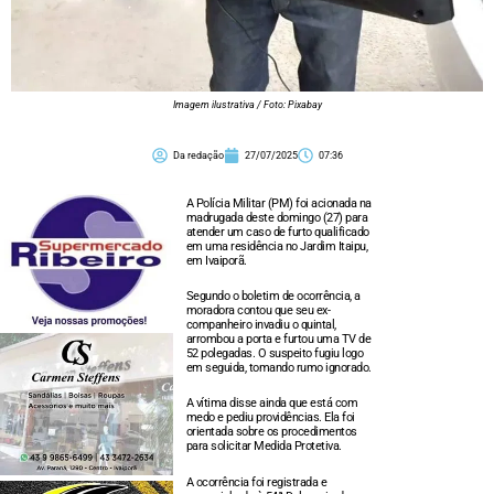
Imagem ilustrativa / Foto: Pixabay
Da redação
27/07/2025
07:36
A Polícia Militar (PM) foi acionada na
madrugada deste domingo (27) para
atender um caso de furto qualificado
em uma residência no Jardim Itaipu,
em Ivaiporã.
Segundo o boletim de ocorrência, a
moradora contou que seu ex-
companheiro invadiu o quintal,
arrombou a porta e furtou uma TV de
52 polegadas. O suspeito fugiu logo
em seguida, tomando rumo ignorado.
A vítima disse ainda que está com
medo e pediu providências. Ela foi
orientada sobre os procedimentos
para solicitar Medida Protetiva.
A ocorrência foi registrada e