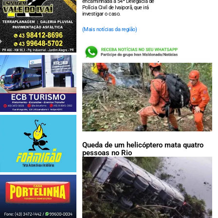
encaminhada à 54ª Delegacia de
Polícia Civil de Ivaiporã, que irá
investigar o caso.
(Mais notícias da região)
LEIA TAMBÉM:
Queda de um helicóptero mata quatro
pessoas no Rio