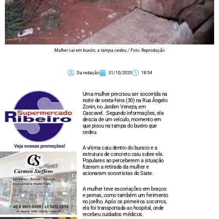
Mulher cai em bueiro, a tampa cedeu / Foto: Reprodução
Da redação
31/10/2020
18:54
Uma mulher precisou ser socorrida na
noite de sexta-feira (30) na Rua Ângelo
Zonin, no Jardim Veneza, em
Cascavel. Segundo informações, ela
descia de um veículo, momento em
que pisou na tampa do bueiro que
cedeu.
A vítima caiu dentro do buraco e a
estrutura de concreto caiu sobre ela.
Populares ao perceberem a situação
fizeram a retirada da mulher e
acionaram socorristas do Siate.
A mulher teve escoriações em braços
e pernas, como também um ferimento
no joelho. Após os primeiros socorros,
ela foi transportada ao hospital, onde
recebeu cuidados médicos.