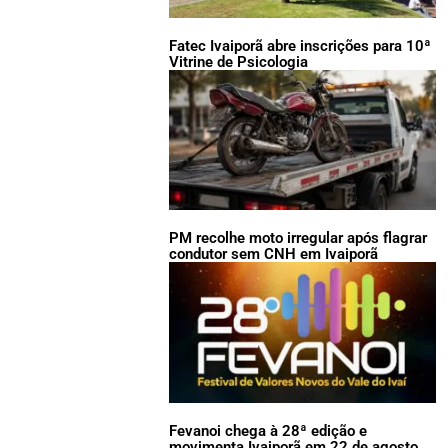
Fatec Ivaiporã abre inscrições para 10ª
Vitrine de Psicologia
PM recolhe moto irregular após flagrar
condutor sem CNH em Ivaiporã
Fevanoi chega à 28ª edição e
movimenta Ivaiporã em 22 de agosto