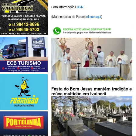
Com informações
CGN
(Mais notícias do Paraná
clique aqui
)
LEIA TAMBÉM:
Festa do Bom Jesus mantém tradição e
reúne multidão em Ivaiporã