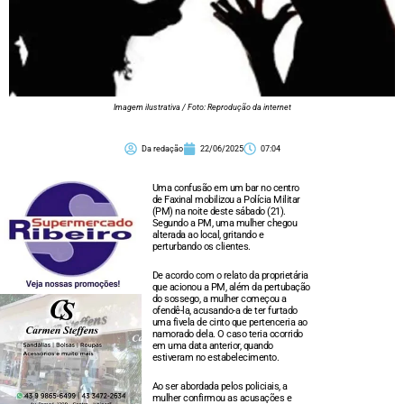
Imagem ilustrativa / Foto: Reprodução da internet
Da redação
22/06/2025
07:04
Uma confusão em um bar no centro
de Faxinal mobilizou a Polícia Militar
(PM) na noite deste sábado (21).
Segundo a PM, uma mulher chegou
alterada ao local, gritando e
perturbando os clientes.
De acordo com o relato da proprietária
que acionou a PM, além da pertubação
do sossego, a mulher começou a
ofendê-la, acusando-a de ter furtado
uma fivela de cinto que pertenceria ao
namorado dela. O caso teria ocorrido
em uma data anterior, quando
estiveram no estabelecimento.
Ao ser abordada pelos policiais, a
mulher confirmou as acusações e