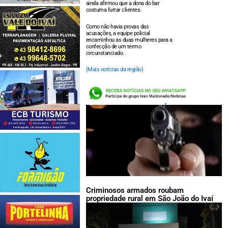
ainda afirmou que a dona do bar
costuma furtar clientes.
Como não havia provas das
acusações, a equipe policial
encaminhou as duas mulheres para a
confecção de um termo
circunstanciado.
(Mais notícias da região)
LEIA TAMBÉM:
Criminosos armados roubam
propriedade rural em São João do Ivaí