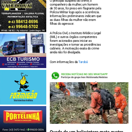
O principal suspeito do crime, o
companheiro da mulher, um homem
de 30 anos, foi preso em flagrante pela
Polícia Militar logo após a ocorrência.
Informações preliminares indicam que
as duas filhas da mulher não eram
filhas do agressor.
A Polícia Civil, o Instituto Médico Legal
(IML) e outros órgãos competentes
foram acionados para iniciar as
investigações e tomar as providências
cabíveis. A motivação exata do crime
ainda não foi divulgada.
Com informações da
Tarobá
LEIA TAMBÉM:
Queda de um helicóptero mata quatro