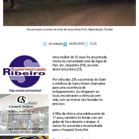
Assassinato ocorreu na noite de terça-feira/Foto: Reprodução Tarobá
Da redação
24/09/2025
12:25
Uma mulher de 37 anos foi encontrada
morta na comunidade rural da Água do
Pari, em Jataizinho (PR), na noite
desta terça-feira (23).
Por volta das 23h, socorristas do Siate
e médicos do Samu foram chamados
para uma ocorrência de
esfaqueamento. Ao chegarem ao
local, encontraram a vítima já sem
vida, com ao menos oito facadas no
pescoço.
A filha da vítima, uma adolescente de
17 anos, também foi ferida com um
golpe de faca durante o ataque. A
menor foi socorrida e encaminhada
para o Hospital Cristo Rei.