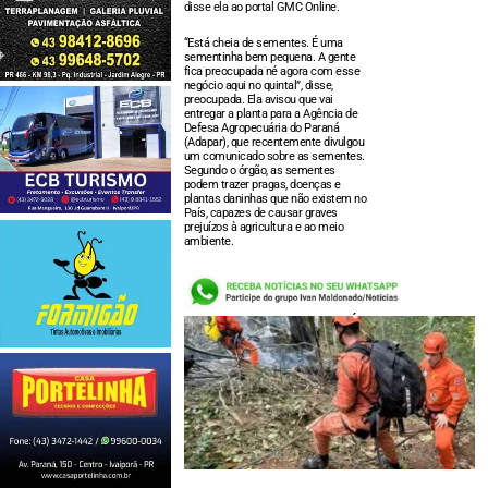
disse ela ao portal GMC Online.
“Está cheia de sementes. É uma
sementinha bem pequena. A gente
fica preocupada né agora com esse
negócio aqui no quintal”, disse,
preocupada. Ela avisou que vai
entregar a planta para a Agência de
Defesa Agropecuária do Paraná
(Adapar), que recentemente divulgou
um comunicado sobre as sementes.
Segundo o órgão, as sementes
podem trazer pragas, doenças e
plantas daninhas que não existem no
País, capazes de causar graves
prejuízos à agricultura e ao meio
ambiente.
LEIA TAMBÉM: