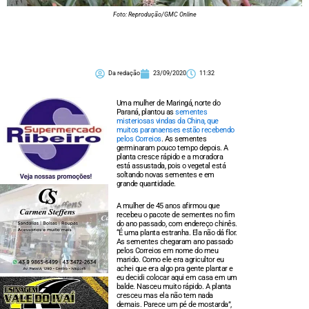
Foto: Reprodução/GMC Online
Da redação
23/09/2020
11:32
Uma mulher de Maringá, norte do
Paraná, plantou as
sementes
misteriosas vindas da China, que
muitos paranaenses estão recebendo
pelos Correios
. As sementes
germinaram pouco tempo depois. A
planta cresce rápido e a moradora
está assustada, pois o vegetal está
soltando novas sementes e em
grande quantidade.
A mulher de 45 anos afirmou que
recebeu o pacote de sementes no fim
do ano passado, com endereço chinês.
“É uma planta estranha. Ela não dá flor.
As sementes chegaram ano passado
pelos Correios em nome do meu
marido. Como ele era agricultor eu
achei que era algo pra gente plantar e
eu decidi colocar aqui em casa em um
balde. Nasceu muito rápido. A planta
cresceu mas ela não tem nada
demais. Parece um pé de mostarda”,