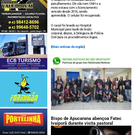
patrulhamento. Ele não tem CNH e a
moto estava com o licenciamento
vencido desde 2016, sendo
apreendida. O celular foi recuperado.
O casal foi levado ao Hospital
Municipal para laudo de lesão
corporal, depois, à Delegacia de Polícia
Civil para os procedimentos legais.
(
Mais notícias da região
)
LEIA TAMBÉM:
Bispo de Apucarana abençoa Fatec
Ivaiporã durante visita pastoral