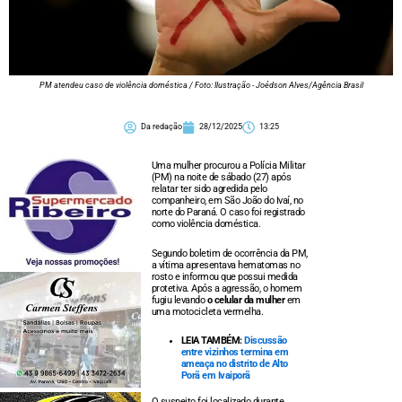
PM atendeu caso de violência doméstica / Foto: Ilustração - Joédson Alves/Agência Brasil
Da redação
28/12/2025
13:25
Uma mulher procurou a Polícia Militar
(PM) na noite de sábado (27) após
relatar ter sido agredida pelo
companheiro, em São João do Ivaí, no
norte do Paraná. O caso foi registrado
como violência doméstica.
Segundo boletim de ocorrência da PM,
a vítima apresentava hematomas no
rosto e informou que possui medida
protetiva. Após a agressão, o homem
fugiu levando
o celular da mulher
em
uma motocicleta vermelha.
LEIA TAMBÉM:
Discussão
entre vizinhos termina em
ameaça no distrito de Alto
Porã em Ivaiporã
O suspeito foi localizado durante