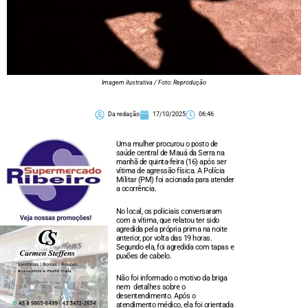
Imagem ilustrativa / Foto: Reprodução
Da redação
17/10/2025
06:46
Uma mulher procurou o posto de
saúde central de Mauá da Serra na
manhã de quinta-feira (16) após ser
vítima de agressão física. A Polícia
Militar (PM) foi acionada para atender
a ocorrência.
No local, os policiais conversaram
com a vítima, que relatou ter sido
agredida pela própria prima na noite
anterior, por volta das 19 horas.
Segundo ela, foi agredida com tapas e
puxões de cabelo.
Não foi informado o motivo da briga
nem detalhes sobre o
desentendimento. Após o
atendimento médico, ela foi orientada