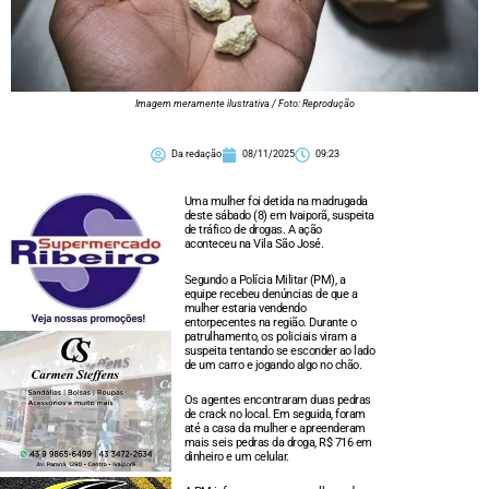
Imagem meramente ilustrativa / Foto: Reprodução
Da redação
08/11/2025
09:23
Uma mulher foi detida na madrugada
deste sábado (8) em Ivaiporã, suspeita
de tráfico de drogas. A ação
aconteceu na Vila São José.
Segundo a Polícia Militar (PM), a
equipe recebeu denúncias de que a
mulher estaria vendendo
entorpecentes na região. Durante o
patrulhamento, os policiais viram a
suspeita tentando se esconder ao lado
de um carro e jogando algo no chão.
Os agentes encontraram duas pedras
de crack no local. Em seguida, foram
até a casa da mulher e apreenderam
mais seis pedras da droga, R$ 716 em
dinheiro e um celular.