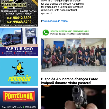
A PM informou que o aparelho pode
ter sido trocado por drogas. A suspeita
foi levada para a Central de Flagrantes
de Ivaiporã, junto com o material
apreendido.
(
Mais notícias da região
)
LEIA TAMBÉM:
Bispo de Apucarana abençoa Fatec
Ivaiporã durante visita pastoral