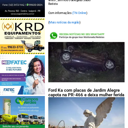
antes”, afirmou o delegado Saulo
Batista
Com informações
(TN Online
)
(
Mais notícias da região
)
LEIA TAMBÉM:
Ford Ka com placas de Jardim Alegre
capota na PR-466 e deixa mulher ferida