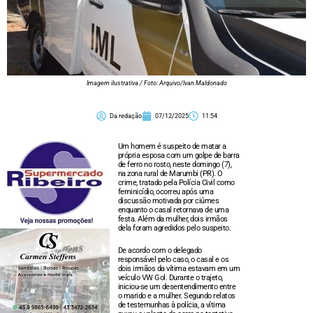
Imagem ilustrativa / Foto: Arquivo/Ivan Maldonado
Da redação
07/12/2025
11:54
Um homem é suspeito de matar a
própria esposa com um golpe de barra
de ferro no rosto, neste domingo (7),
na zona rural de Marumbi (PR). O
crime, tratado pela Polícia Civil como
feminicídio, ocorreu após uma
discussão motivada por ciúmes
enquanto o casal retornava de uma
festa. Além da mulher, dois irmãos
dela foram agredidos pelo suspeito.
De acordo com o delegado
responsável pelo caso, o casal e os
dois irmãos da vítima estavam em um
veículo VW Gol. Durante o trajeto,
iniciou-se um desentendimento entre
o marido e a mulher. Segundo relatos
de testemunhas à polícia, a vítima