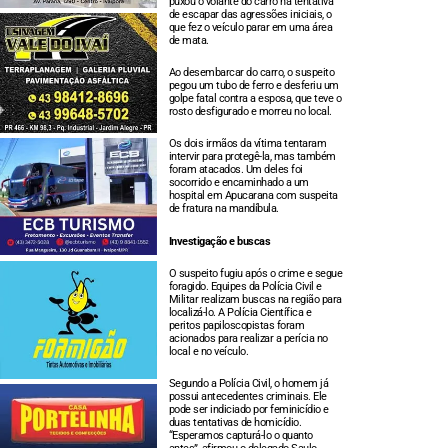
puxou o volante do carro na tentativa
de escapar das agressões iniciais, o
que fez o veículo parar em uma área
de mata.
Ao desembarcar do carro, o suspeito
pegou um tubo de ferro e desferiu um
golpe fatal contra a esposa, que teve o
rosto desfigurado e morreu no local.
Os dois irmãos da vítima tentaram
intervir para protegê-la, mas também
foram atacados. Um deles foi
socorrido e encaminhado a um
hospital em Apucarana com suspeita
de fratura na mandíbula.
Investigação e buscas
O suspeito fugiu após o crime e segue
foragido. Equipes da Polícia Civil e
Militar realizam buscas na região para
localizá-lo. A Polícia Científica e
peritos papiloscopistas foram
acionados para realizar a perícia no
local e no veículo.
Segundo a Polícia Civil, o homem já
possui antecedentes criminais. Ele
pode ser indiciado por feminicídio e
duas tentativas de homicídio.
“Esperamos capturá-lo o quanto