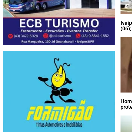
Ivai
(06)
Home
prot