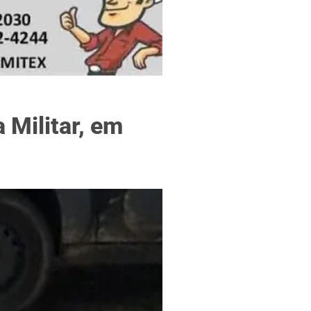
f
 Militar, em