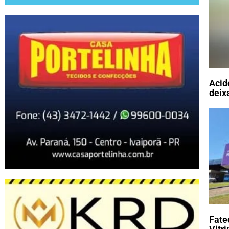
Acid
deix
Fate