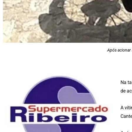
Após acionar 
Na ta
de ac
A vít
Cante