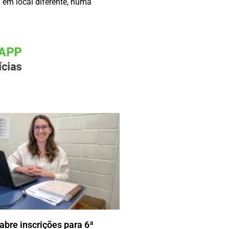
 em local diferente, numa
 abre inscrições para 6ª