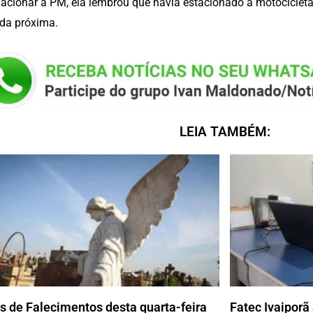
acionar a PM, ela lembrou que havia estacionado a motocicleta
da próxima.
LEIA TAMBÉM:
s de Falecimentos desta quarta-feira
Fatec Ivaiporã