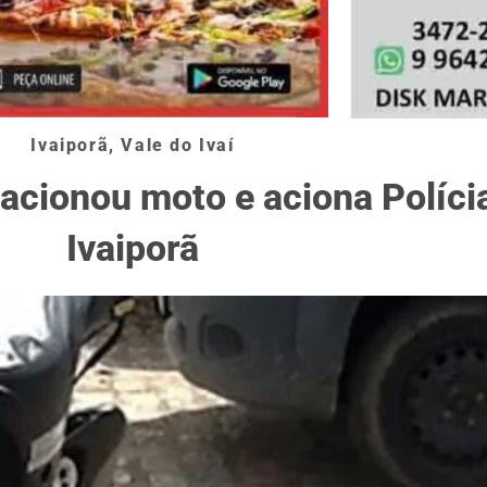
Ivaiporã
,
Vale do Ivaí
cionou moto e aciona Polícia
Ivaiporã