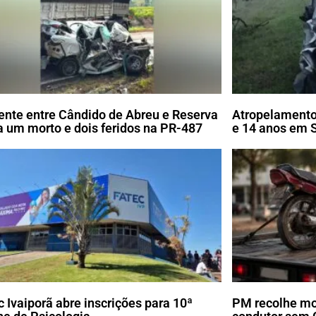
ente entre Cândido de Abreu e Reserva
Atropelamento
a um morto e dois feridos na PR-487
e 14 anos em 
c Ivaiporã abre inscrições para 10ª
PM recolhe mot