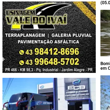
(05.
Bomb
em C