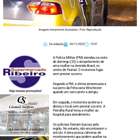
Imagem meramente ilustrativa / Foto: Reprodução
Da redação
24/11/2025
15:47
A Polícia Militar (PM) atendeu na noite
de domingo (23) o atropelamento de
uma mulher na Avenida Brasil, no
centro de Faxinal. O motorista fugiu
sem prestar socorro.
Segundo a PM, a vítima atravessava a
rua perto da Petiscaria Winchester
quando um carro preto a atingiu.
Em seguida, o motorista acelerou e
deixou o local sem prestar socorro. A
Patrulha Rural levou a mulher ao
hospital para atendimento.
Os policiais fizeram buscas pela
região. No entanto, não encontraram o
veículo. A área possui câmeras de
monitoramento que podem auxiliar na