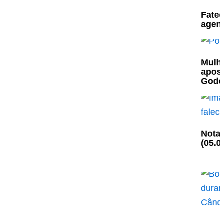
Fate
agen
Mulh
apos
God
Nota
(05.