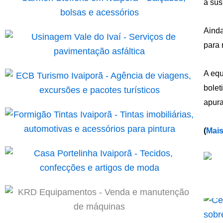
a sus
Ainda
para 
A equ
bolet
apura
(
Mais