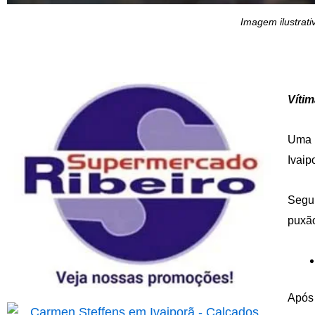
Imagem ilustrati
Vítim
Uma m
Ivaip
Segun
puxão
Após 