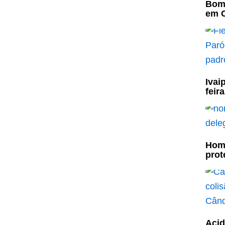
Bomb
em C
Ivai
feir
Home
prot
Acid