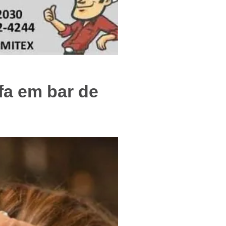
f
fa em bar de