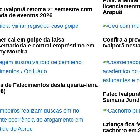
Polícia Milit
licenciament
c Ivaiporã retoma 2º semestre com
Arapuã
da de eventos 2026
er cai em golpe da falsa
Confira a pre
entadoria e contrai empréstimo em
Ivaiporã nesta
oy Moreira
s de Falecimentos desta quarta-feira
08)
Fatec Ivaiporã
Semana Jurídi
Criança fica 
cachorro em S