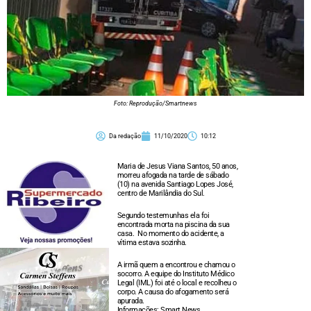
Foto: Reprodução/Smartnews
Da redação
11/10/2020
10:12
Maria de Jesus Viana Santos, 50 anos,
morreu afogada na tarde de sábado
(10) na avenida Santiago Lopes José,
centro de Marilândia do Sul.
Segundo testemunhas ela foi
encontrada morta na piscina da sua
casa. No momento do acidente, a
vítima estava sozinha.
A irmã quem a encontrou e chamou o
socorro. A equipe do Instituto Médico
Legal (IML) foi até o local e recolheu o
corpo. A causa do afogamento será
apurada.
Informações: Smart News