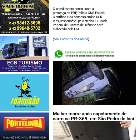
O atendimento contou com a
presença da PRF, Polícia Civil, Polícia
Científica e da concessionária CCR
Vias, responsável pelo trecho. O Laudo
Pericial de Sinistro de Trânsito será
elaborado pela PRF.
(
Mais notícias do Paraná
)
LEIA TAMBÉM:
Mulher morre após capotamento de
carro na PR-369, em São Pedro do Ivaí