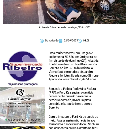
Acidente foi na tarde de domingo / Foto: PRF
Da redação
22/09/2025
08:08
Uma mulher morreu em um grave
acidente na BR-376, em Ortigueira, no
fim da tarde de domingo (21). A batida
frontal envolveu um Ford Ka e um Kia
Sorento, no km 321,8 da rodovia. A
vítima fatal é moradora de Jardim
Alegre e foi identificada como Simone
Aparecida Rosa Carvalho, de 54 anos.
Segundo a Polícia Rodoviária Federal
(PRF), o Ford Ka seguia no sentido
decrescente quando o motorista
perdeu o controle, invadiu a pista
contrária e bateu de frente com o
Sorento.
Com o impacto, o Ford Ka se partiu ao
meio. A passageira não resistiu aos
ferimentos e morreu no local. Nenhum
dos ocupantes do Kia Sorento se feriu.