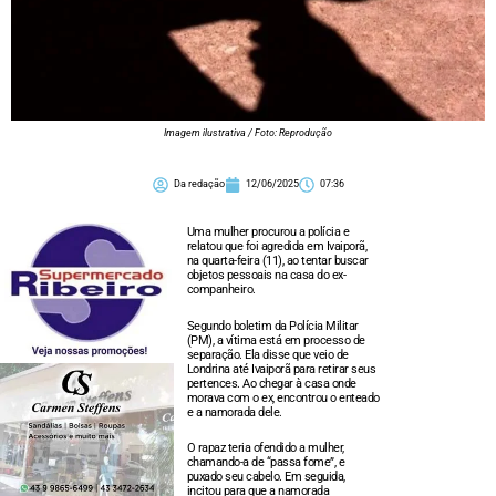
Imagem ilustrativa / Foto: Reprodução
Da redação
12/06/2025
07:36
Uma mulher procurou a polícia e
relatou que foi agredida em Ivaiporã,
na quarta-feira (11), ao tentar buscar
objetos pessoais na casa do ex-
companheiro.
Segundo boletim da Polícia Militar
(PM), a vítima está em processo de
separação. Ela disse que veio de
Londrina até Ivaiporã para retirar seus
pertences. Ao chegar à casa onde
morava com o ex, encontrou o enteado
e a namorada dele.
O rapaz teria ofendido a mulher,
chamando-a de “passa fome”, e
puxado seu cabelo. Em seguida,
incitou para que a namorada