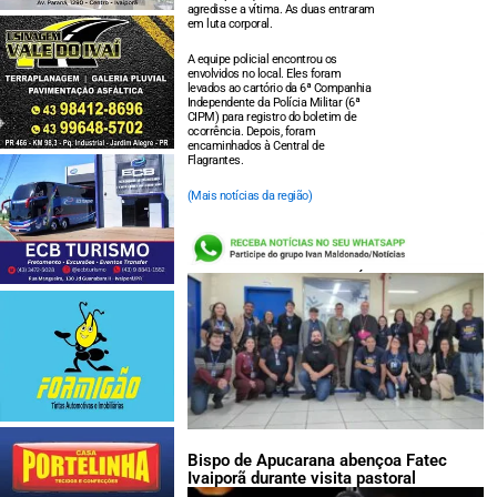
agredisse a vítima. As duas entraram
em luta corporal.
A equipe policial encontrou os
envolvidos no local. Eles foram
levados ao cartório da 6ª Companhia
Independente da Polícia Militar (6ª
CIPM) para registro do boletim de
ocorrência. Depois, foram
encaminhados à Central de
Flagrantes.
(Mais notícias da região)
LEIA TAMBÉM:
Bispo de Apucarana abençoa Fatec
Ivaiporã durante visita pastoral