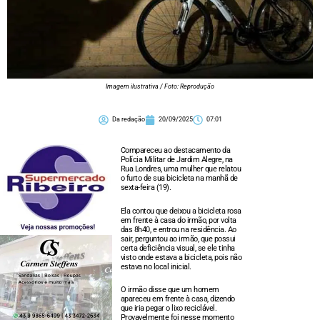
Imagem ilustrativa / Foto: Reprodução
Da redação
20/09/2025
07:01
Compareceu ao destacamento da
Polícia Militar de Jardim Alegre, na
Rua Londres, uma mulher que relatou
o furto de sua bicicleta na manhã de
sexta-feira (19).
Ela contou que deixou a bicicleta rosa
em frente à casa do irmão, por volta
das 8h40, e entrou na residência. Ao
sair, perguntou ao irmão, que possui
certa deficiência visual, se ele tinha
visto onde estava a bicicleta, pois não
estava no local inicial.
O irmão disse que um homem
apareceu em frente à casa, dizendo
que iria pegar o lixo reciclável.
Provavelmente foi nesse momento