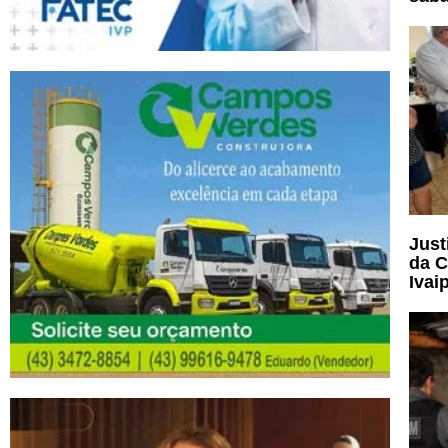
Just
da C
Ivai