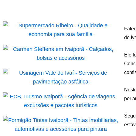
Falec
de Iv
Ele f
Conce
confi
Nesto
por a
Segun
estav