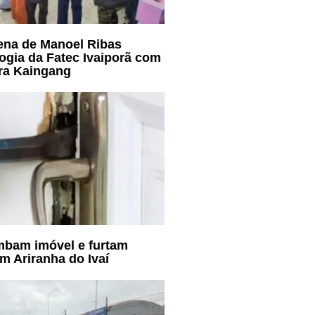
ena de Manoel Ribas
ogia da Fatec Ivaiporã com
ura Kaingang
mbam imóvel e furtam
m Ariranha do Ivaí