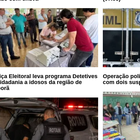
iça Eleitoral leva programa Detetives
Operação poli
idadania a idosos da região de
com dois sus
porã