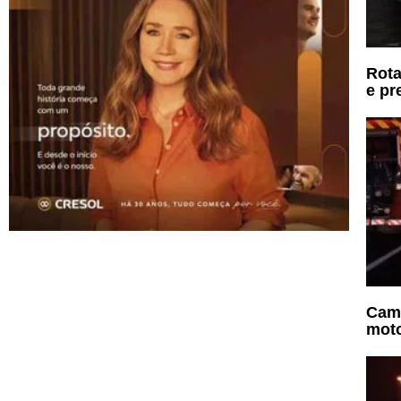
Rota
e pr
Cami
moto