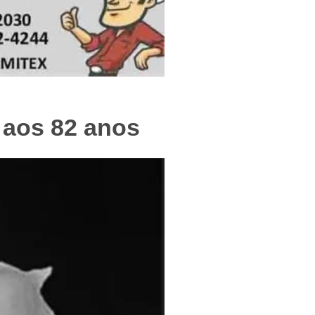
f
e aos 82 anos