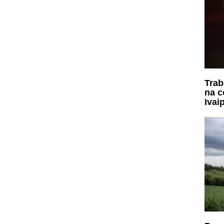
Trab
na c
Ivai