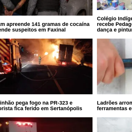
Colégio Indíg
m apreende 141 gramas de cocaína
recebe Pedag
ende suspeitos em Faxinal
dança e pint
nhão pega fogo na PR-323 e
Ladrões arro
rista fica ferido em Sertanópolis
ferramentas e