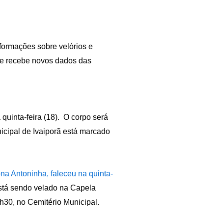
nformações sobre velórios e
ite recebe novos dados das
 quinta-feira (18). O corpo será
icipal de Ivaiporã está marcado
a Antoninha, faleceu na quinta-
está sendo velado na Capela
4h30, no Cemitério Municipal.