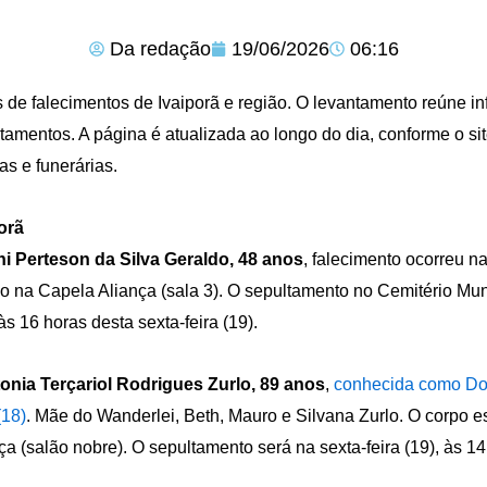
Da redação
19/06/2026
06:16
 de falecimentos de Ivaiporã e região. O levantamento reúne i
tamentos. A página é atualizada ao longo do dia, conforme o s
ias e funerárias.
orã
i Perteson da Silva Geraldo, 48 anos
, falecimento ocorreu na
o na Capela Aliança (sala 3). O sepultamento no Cemitério Mun
às 16 horas desta sexta-feira (19).
onia Terçariol Rodrigues Zurlo, 89 anos
,
conhecida como Don
(18)
. Mãe do Wanderlei, Beth, Mauro e Silvana Zurlo. O corpo 
ça (salão nobre). O sepultamento será na sexta-feira (19), às 1