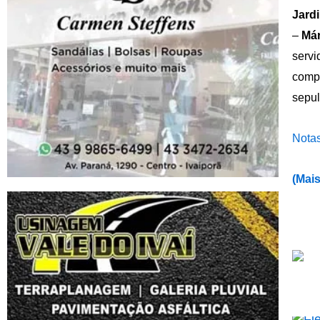
Jard
–
Már
servi
compr
sepul
Notas
(
Mais