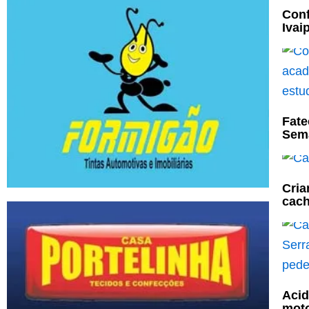
Conf
Ivai
Fate
Sema
Cria
cach
Acid
moto