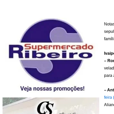
Notas
sepul
famíl
Ivaip
– Ron
velad
para 
– Ant
feira 
Alian