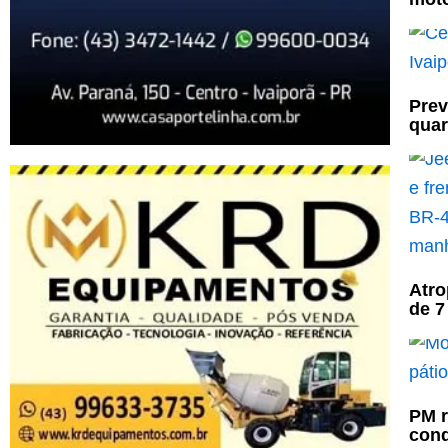
Prev
quar
Atro
de 7
PM r
cond