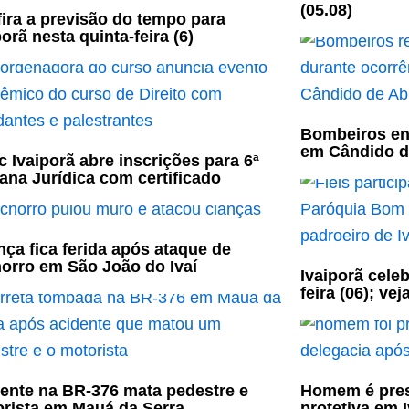
(05.08)
ira a previsão do tempo para
porã nesta quinta-feira (6)
Bombeiros en
em Cândido d
c Ivaiporã abre inscrições para 6ª
na Jurídica com certificado
nça fica ferida após ataque de
orro em São João do Ivaí
Ivaiporã cele
feira (06); ve
ente na BR-376 mata pedestre e
Homem é pres
rista em Mauá da Serra
protetiva em 