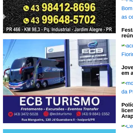
Fest
reún
Jove
em a
Polí
lice
Ara