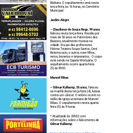
Bárbara. O sepultamento será nesta
terça-feira, às 16 horas, no Cemitério
Municipal.
Jardim Alegre
–
Claudionor de Souza Rego, 99 anos
,
faleceu nesta terça-feira. Residiu por
mais de 50 anos no Patrimônio dos
Baianos, atualmente morava na
cidade. Era pai das professoras
Fátima Teixeira Souza Santos, Geni
Beterincosto, e outros nove filhos,
netos, bisnetos e tataranetos. O corpo
está sendo na Capela Mortuária. O
sepultamento ocorre quarta-feira
(5) às 8h30.
Manoel Ribas
– Gilmar Kulkamp, 55 anos,
faleceu
na manhã desta terça-feira (4), lutava
contra um câncer. O velório ocorre no
salão da igreja ucraniana de Manoel
Ribas. O sepultamento nesta quarta-
feira (5) às 9 horas.
* Atualizado às 20h52 com
informações sobre o falecimento de
Gilmar Kulkamp