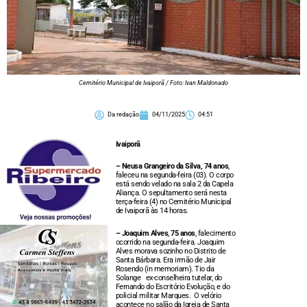
Cemitério Municipal de Ivaiporã / Foto: Ivan Maldonado
Da redação
04/11/2025
04:51
Ivaiporã
– Neusa Grangeiro da Silva, 74 anos
,
faleceu na segunda-feira (03). O corpo
está sendo velado na sala 2 da Capela
Aliança. O sepultamento será nesta
terça-feira (4) no Cemitério Municipal
de Ivaiporã às 14 horas.
– Joaquim Alves
,
75 anos
, falecimento
ocorrido na segunda-feira. Joaquim
Alves morava sozinho no Distrito de
Santa Bárbara. Era irmão de Jair
Rosendo (in memoriam). Tio da
Solange ex-conselheira tutelar, do
Fernando do Escritório Evolução, e do
policial militar Marques. O velório
acontece no salão da Igreja de Santa