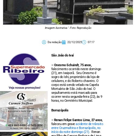
Imagem ilustrativa ´- Foto: Reprodução
Da redação
22/12/2025
07:17
São João do Ivaí
– Onesmo Schuindt, 75 anos,
falecimento ocorrido neste domingo
(21), em Ivaiporã. Seu Onesmo é
sogro do Ishi, proprietário da loja de
celulares, e do Roberto chaveiro. O
corpo está sendo velado na Capela
Mortuária de São João do Ivaí. O
sepultamento está marcado para
ocorrer nesta segunda-feira (22), às 9
horas, no Cemitério Municipal.
Borrazópolis
– Renan Felipe Santos Lima, 27 anos
,
faleceu em grave
acidente de trânsito
entre Cruzmaltina e Borrazópolis, no
início da noite domingo (21).
Renan
era filho de Gerson Barbosa de Lima,