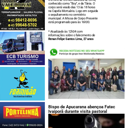
conhecido como “Boy”, e da Tânia. O
corpo será veado das 13 às 18 horas
na Capela Mortuária. Logo em seguida
o sepultamento no cemitério
municipal. A Missa de Corpo Presente
está programado para às 16h30.
* Atualizado às 12h34 com
informações sobre o falecimento de
Renan Felipe Santos Lima, 27 anos
LEIA TAMBÉM:
Bispo de Apucarana abençoa Fatec
Ivaiporã durante visita pastoral