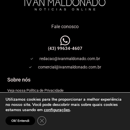
Fale conosco
(43) 99634-4607
redacao@ivanmaldonado.com.br
comercial@ivanmaldonado.com.br
Sobre nós
Veja nossa Política de Privacidade
Utilizamos cookies para lhe proporcionar a melhor experiência
Copyright
no nosso site. Você pode descobrir mais sobre quais cookies
estamos usando em
configurações
.
Expediente
Close GDPR Cookie Banner
© 2026 IVAN MALDONADO – NOTÍCIAS ONLINE– Todos os
Ok! Entendi
direitos reservados