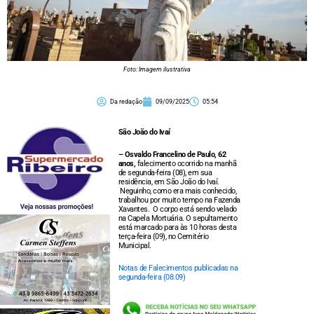
Foto: Imagem ilustrativa
Da redação
09/09/2025
05:54
São João do Ivaí
– Osvaldo Francelino de Paulo, 62
anos,
falecimento ocorrido na manhã
de segunda-feira (08), em sua
residência, em São João do Ivaí.
Neguinho, como era mais conhecido,
trabalhou por muito tempo na Fazenda
Xavantes. O corpo está sendo velado
na Capela Mortuária. O sepultamento
está marcado para às 10 horas desta
terça-feira (09), no Cemitério
Municipal.
Notas de Falecimentos publicadas na
segunda-feira (08.09)