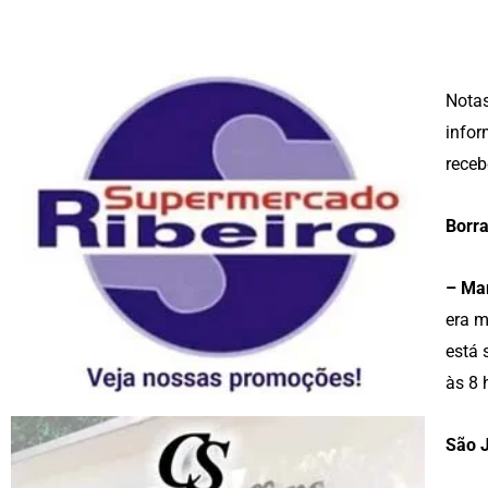
Notas
infor
receb
Borra
– Mar
era m
está 
às 8 
São J