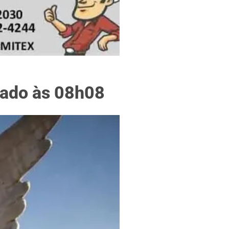
f
izado às 08h08