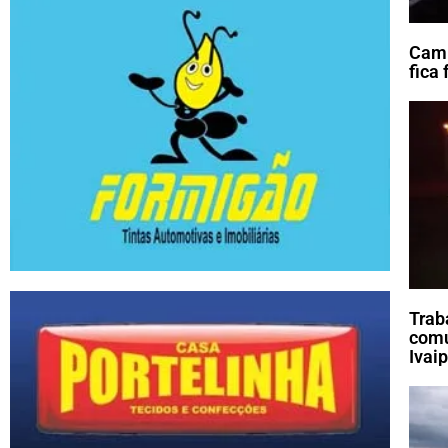
Cami
fica
Trab
comu
Ivai