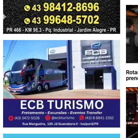
Rota
pren