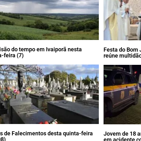
isão do tempo em Ivaiporã nesta
Festa do Bom 
-feira (7)
reúne multidão
s de Falecimentos desta quinta-feira
Jovem de 18 a
08)
em acidente c