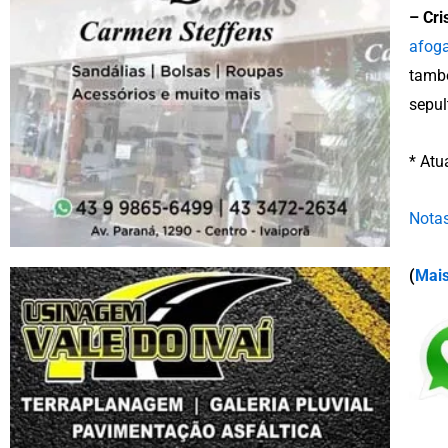
– Cri
afoga
també
sepul
* Atu
Notas
(
Mais