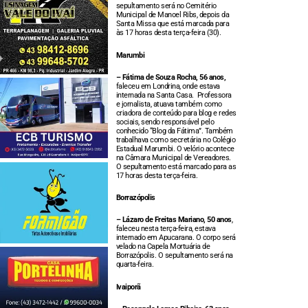
sepultamento será no Cemitério
Municipal de Manoel Ribs, depois da
Santa Missa que está marcada para
às 17 horas desta terça-feira (30).
Marumbi
– Fátima de Souza Rocha, 56 anos,
faleceu em Londrina, onde estava
internada na Santa Casa. Professora
e jornalista, atuava também como
criadora de conteúdo para blog e redes
sociais, sendo responsável pelo
conhecido “Blog da Fátima”. Também
trabalhava como secretária no Colégio
Estadual Marumbi. O velório acontece
na Câmara Municipal de Vereadores.
O sepultamento está marcado para as
17 horas desta terça-feira.
Borrazópolis
– Lázaro de Freitas Mariano, 50 anos
,
faleceu nesta terça-feira, estava
internado em Apucarana. O corpo será
velado na Capela Mortuária de
Borrazópolis. O sepultamento será na
quarta-feira.
Ivaiporã