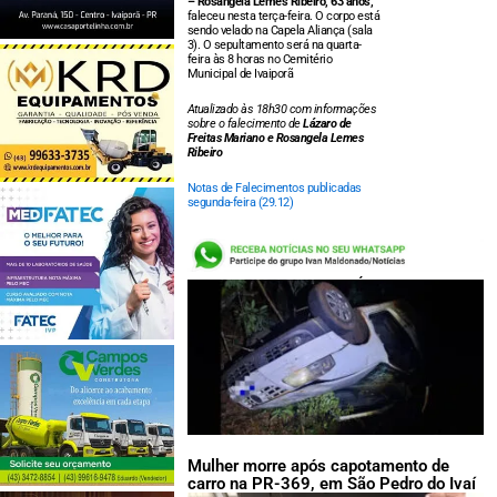
– Rosangela Lemes Ribeiro, 63 anos,
faleceu nesta terça-feira. O corpo está
sendo velado na Capela Aliança (sala
3). O sepultamento será na quarta-
feira às 8 horas no Cemitério
Municipal de Ivaiporã
Atualizado às 18h30 com informações
sobre o falecimento de
Lázaro de
Freitas Mariano e Rosangela Lemes
Ribeiro
Notas de Falecimentos publicadas
segunda-feira (29.12)
LEIA TAMBÉM:
Mulher morre após capotamento de
carro na PR-369, em São Pedro do Ivaí