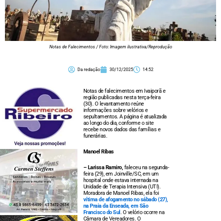
Notas de Falecimentos / Foto: Imagem ilustrativa/Reprodução
Da redação
30/12/2025
14:52
Notas de falecimentos em Ivaiporã e
região publicadas nesta terça-feira
(30). O levantamento reúne
informações sobre velórios e
sepultamentos. A página é atualizada
ao longo do dia, conforme o site
recebe novos dados das famílias e
funerárias.
Manoel Ribas
– Larissa Ramiro,
faleceu na segunda-
feira (29), em Joinville/SC, em um
hospital onde estava internada na
Unidade de Terapia Intensiva (UTI).
Moradora de Manoel Ribas, ela foi
vítima de afogamento no sábado (27),
na Praia da Enseada, em São
Francisco do Sul
. O velório ocorre na
Câmara de Vereadores. O