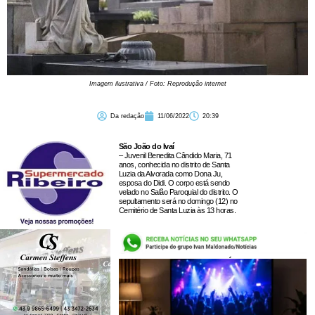
Imagem ilustrativa / Foto: Reprodução internet
Da redação
11/06/2022
20:39
São João do Ivaí
– Juvenil Benedita Cândido Maria, 71
anos, conhecida no distrito de Santa
Luzia da Alvorada como Dona Ju,
esposa do Didi. O corpo está sendo
velado no Salão Paroquial do distrito. O
sepultamento será no domingo (12) no
Cemitério de Santa Luzia às 13 horas.
LEIA TAMBÉM: